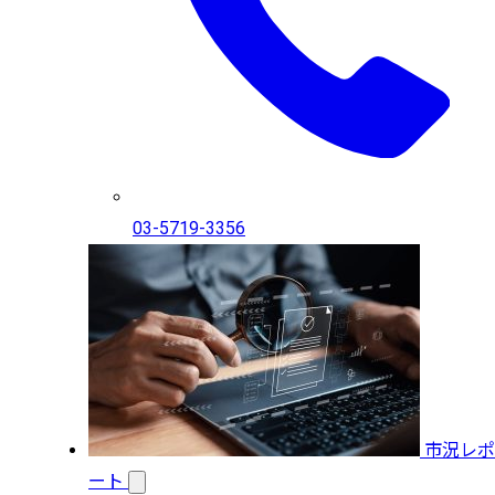
03-5719-3356
市況レポ
ート