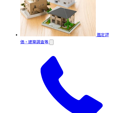
鑑定評
価・建築調査等