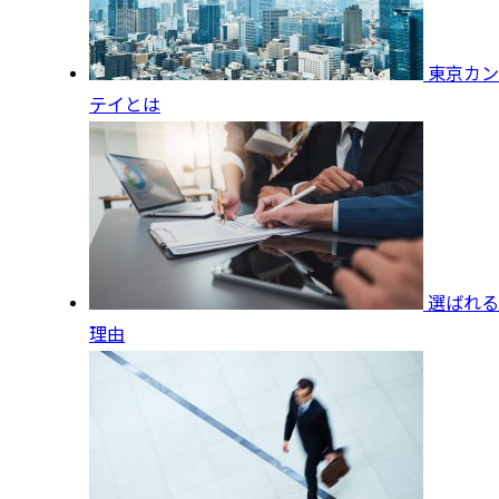
東京カン
テイとは
選ばれる
理由