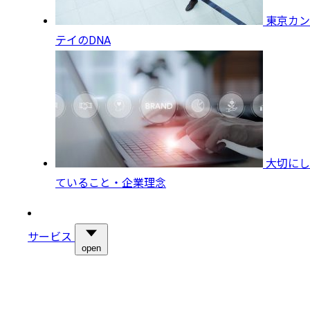
東京カン
テイのDNA
大切にし
ていること・企業理念
サービス
open