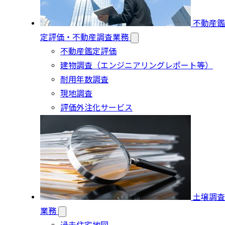
不動産鑑
定評価・不動産調査業務
不動産鑑定評価
建物調査（エンジニアリングレポート等）
耐用年数調査
現地調査
評価外注化サービス
土壌調査
業務