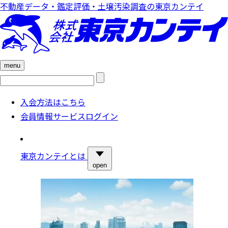
不動産データ・鑑定評価・土壌汚染調査の東京カンテイ
menu
検
索:
入会方法はこちら
会員情報サービスログイン
東京カンテイとは
open