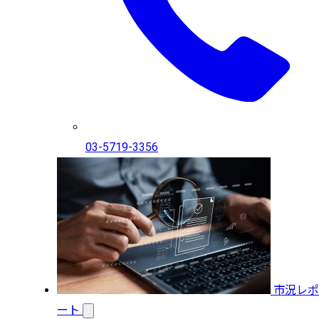
03-5719-3356
市況レポ
ート