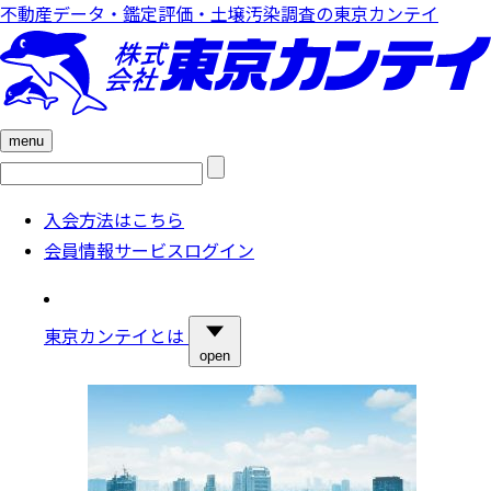
不動産データ・鑑定評価・土壌汚染調査の東京カンテイ
menu
検
索:
入会方法はこちら
会員情報サービスログイン
東京カンテイとは
open