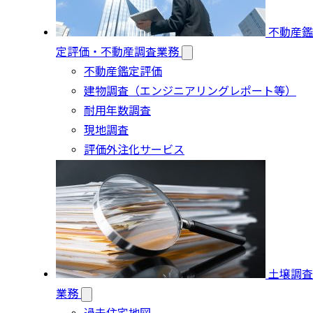
不動産鑑
定評価・不動産調査業務
不動産鑑定評価
建物調査（エンジニアリングレポート等）
耐用年数調査
現地調査
評価外注化サービス
土壌調査
業務