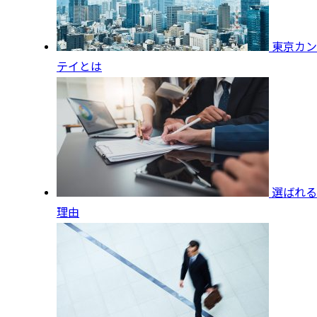
東京カン
テイとは
選ばれる
理由