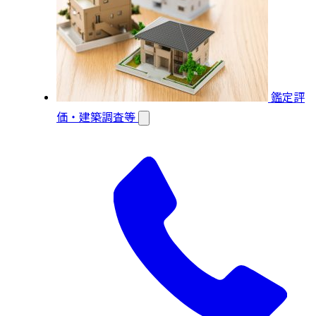
鑑定評
価・建築調査等