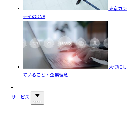
東京カン
テイのDNA
大切にし
ていること・企業理念
サービス
open