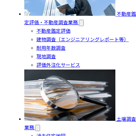
不動産鑑
定評価・不動産調査業務
不動産鑑定評価
建物調査（エンジニアリングレポート等）
耐用年数調査
現地調査
評価外注化サービス
土壌調査
業務