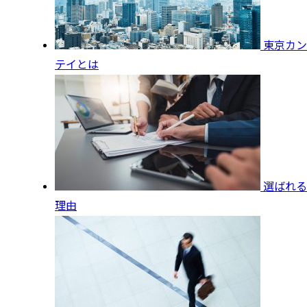
東京カン
テイとは
選ばれる
理由