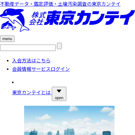
不動産データ・鑑定評価・土壌汚染調査の東京カンテイ
menu
検
索:
入会方法はこちら
会員情報サービスログイン
東京カンテイとは
open