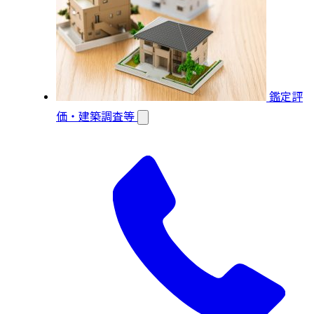
鑑定評
価・建築調査等