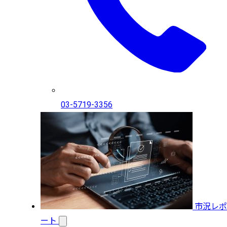
03-5719-3356
市況レポ
ート