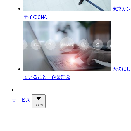
東京カン
テイのDNA
大切にし
ていること・企業理念
サービス
open