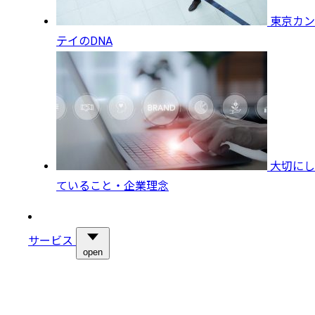
東京カン
テイのDNA
大切にし
ていること・企業理念
サービス
open