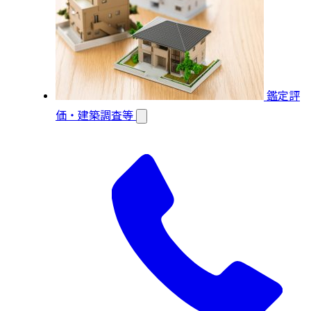
鑑定評
価・建築調査等