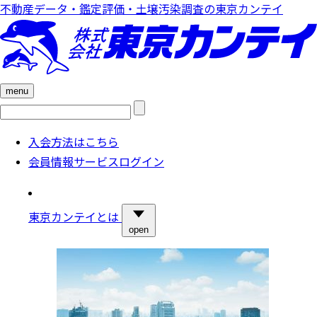
不動産データ・鑑定評価・土壌汚染調査の東京カンテイ
menu
検
索:
入会方法はこちら
会員情報サービスログイン
東京カンテイとは
open