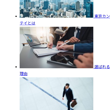
東京カン
テイとは
選ばれる
理由