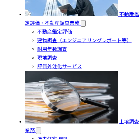
不動産鑑
定評価・不動産調査業務
不動産鑑定評価
建物調査（エンジニアリングレポート等）
耐用年数調査
現地調査
評価外注化サービス
土壌調査
業務