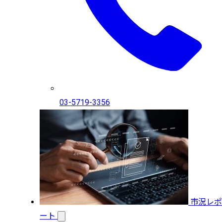
03-5719-3356
市況レポ
ート