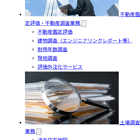
不動産鑑
定評価・不動産調査業務
不動産鑑定評価
建物調査（エンジニアリングレポート等）
耐用年数調査
現地調査
評価外注化サービス
土壌調査
業務