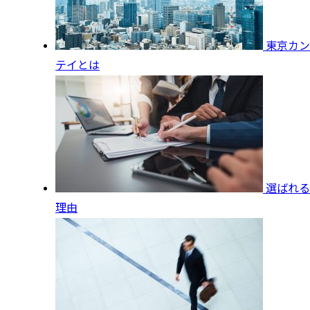
東京カン
テイとは
選ばれる
理由