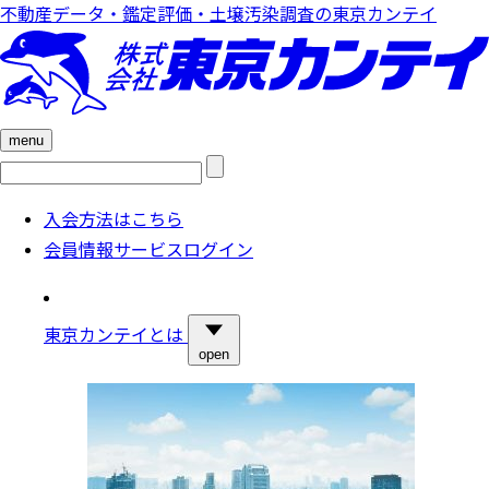
不動産データ・鑑定評価・土壌汚染調査の東京カンテイ
menu
検
索:
入会方法はこちら
会員情報サービスログイン
東京カンテイとは
open