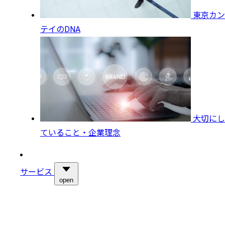
東京カン
テイのDNA
大切にし
ていること・企業理念
サービス
open