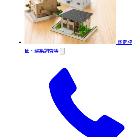
鑑定評
価・建築調査等