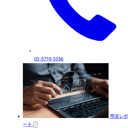
03-5719-3356
市況レポ
ート