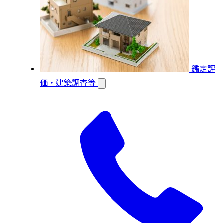
鑑定評
価・建築調査等