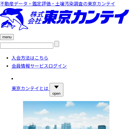
不動産データ・鑑定評価・土壌汚染調査の東京カンテイ
menu
検
索:
入会方法はこちら
会員情報サービスログイン
東京カンテイとは
open