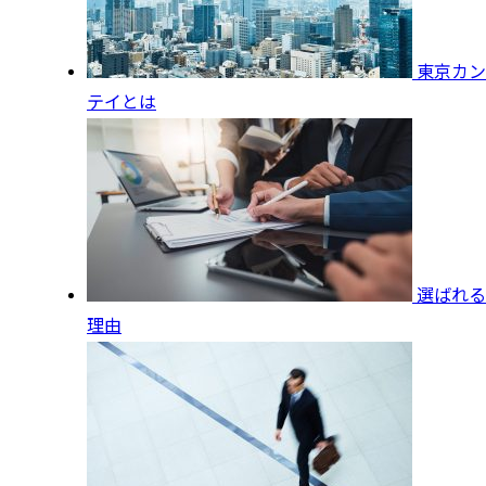
東京カン
テイとは
選ばれる
理由