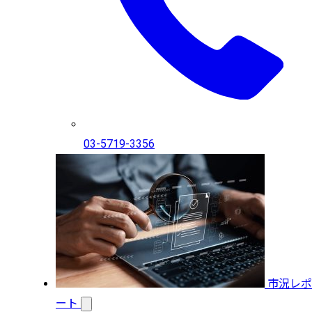
03-5719-3356
市況レポ
ート