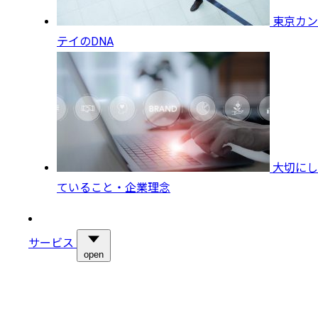
東京カン
テイのDNA
大切にし
ていること・企業理念
サービス
open