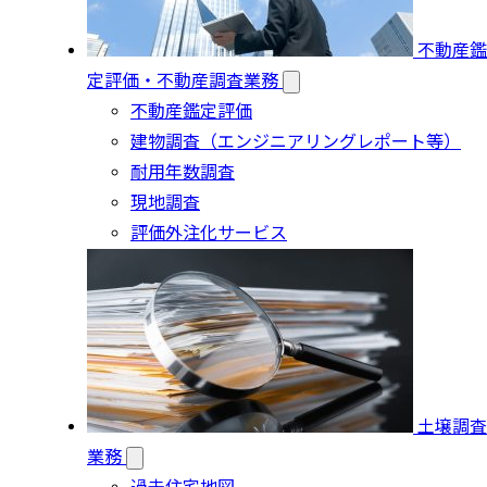
不動産鑑
定評価・不動産調査業務
不動産鑑定評価
建物調査（エンジニアリングレポート等）
耐用年数調査
現地調査
評価外注化サービス
土壌調査
業務