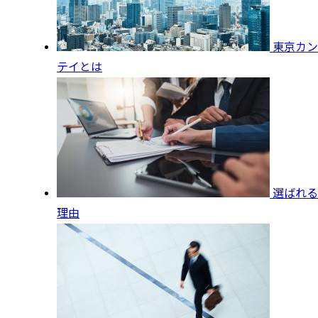
東京カン
テイとは
選ばれる
理由