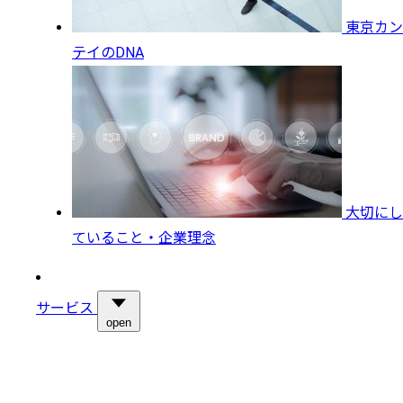
東京カン
テイのDNA
大切にし
ていること・企業理念
サービス
open