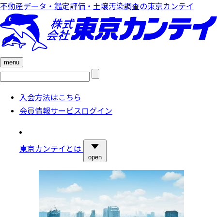
不動産データ・鑑定評価・土壌汚染調査の東京カンテイ
menu
検
索:
入会方法はこちら
会員情報サービスログイン
東京カンテイとは
open