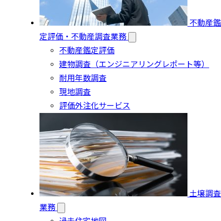
不動産鑑
定評価・不動産調査業務
不動産鑑定評価
建物調査（エンジニアリングレポート等）
耐用年数調査
現地調査
評価外注化サービス
土壌調査
業務