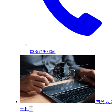
03-5719-3356
市況レポ
ート