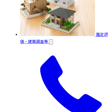
鑑定評
価・建築調査等