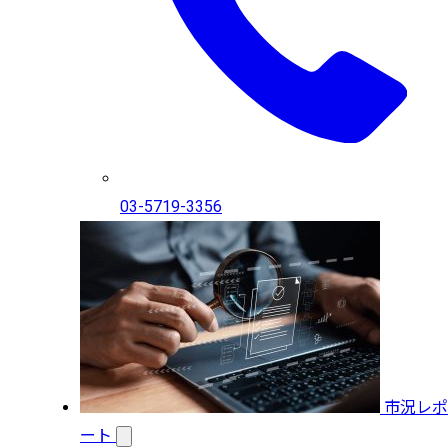
03-5719-3356
市況レポ
ート