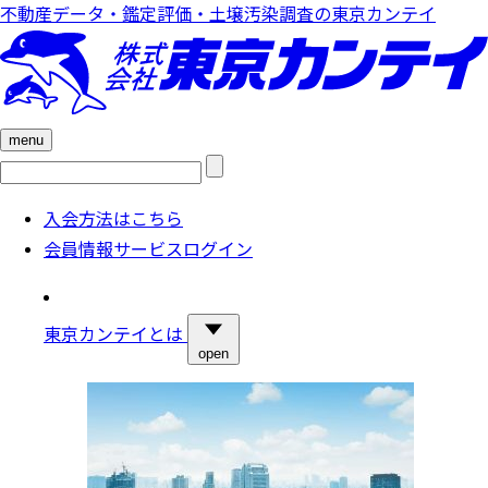
不動産データ・鑑定評価・土壌汚染調査の東京カンテイ
menu
検
索:
入会方法はこちら
会員情報サービスログイン
東京カンテイとは
open