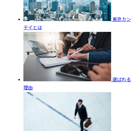
東京カン
テイとは
選ばれる
理由