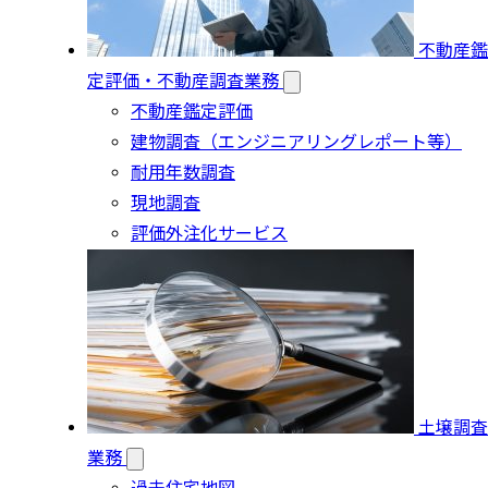
不動産鑑
定評価・不動産調査業務
不動産鑑定評価
建物調査（エンジニアリングレポート等）
耐用年数調査
現地調査
評価外注化サービス
土壌調査
業務