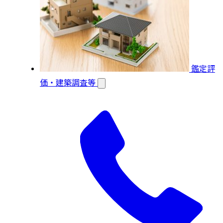
鑑定評
価・建築調査等