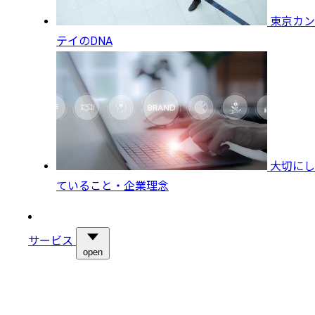
東京カン
テイのDNA
大切にし
ていること・企業理念
サービス
open