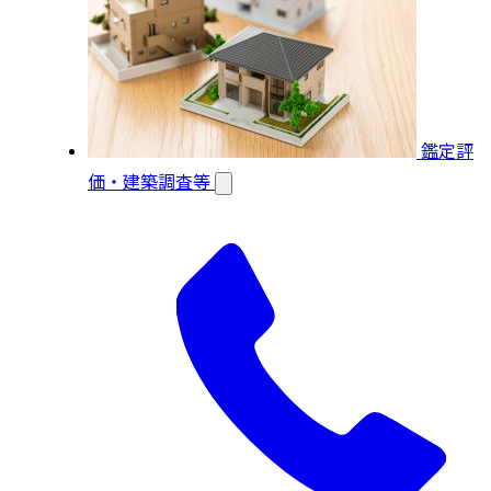
鑑定評
価・建築調査等