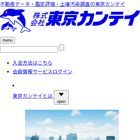
不動産データ・鑑定評価・土壌汚染調査の東京カンテイ
menu
検
索:
入会方法はこちら
会員情報サービスログイン
東京カンテイとは
open