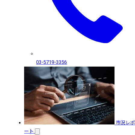
03-5719-3356
市況レポ
ート