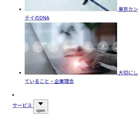
東京カン
テイのDNA
大切にし
ていること・企業理念
サービス
open