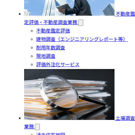
不動産鑑
定評価・不動産調査業務
不動産鑑定評価
建物調査（エンジニアリングレポート等）
耐用年数調査
現地調査
評価外注化サービス
土壌調査
業務