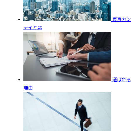
東京カン
テイとは
選ばれる
理由