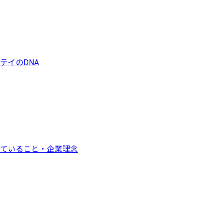
テイのDNA
ていること・企業理念