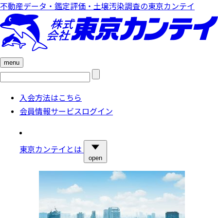
不動産データ・鑑定評価・土壌汚染調査の東京カンテイ
menu
検
索:
入会方法はこちら
会員情報サービスログイン
東京カンテイとは
open