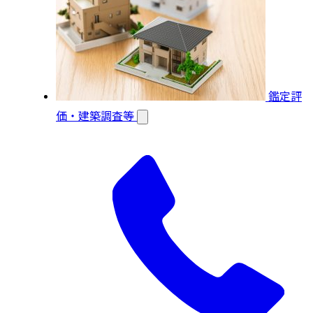
鑑定評
価・建築調査等