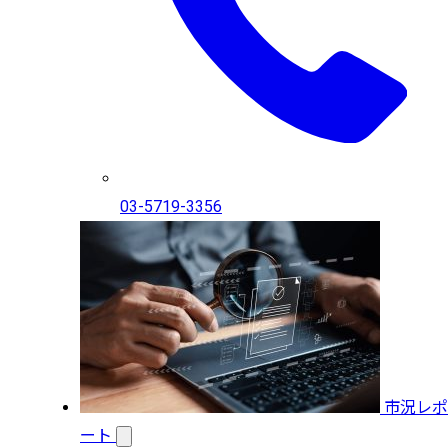
03-5719-3356
市況レポ
ート