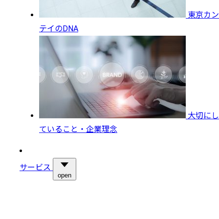
東京カン
テイのDNA
大切にし
ていること・企業理念
サービス
open