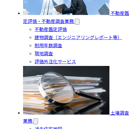
不動産鑑
定評価・不動産調査業務
不動産鑑定評価
建物調査（エンジニアリングレポート等）
耐用年数調査
現地調査
評価外注化サービス
土壌調査
業務