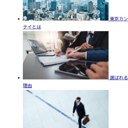
東京カン
テイとは
選ばれる
理由