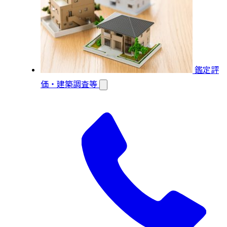
鑑定評
価・建築調査等