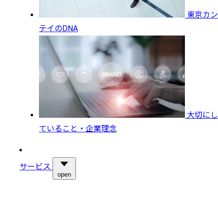
東京カン
テイのDNA
大切にし
ていること・企業理念
サービス
open