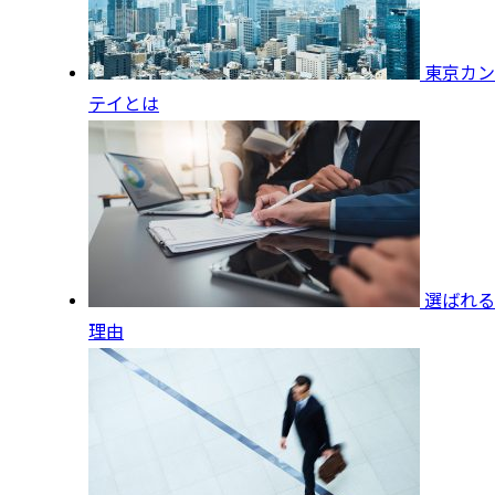
東京カン
テイとは
選ばれる
理由