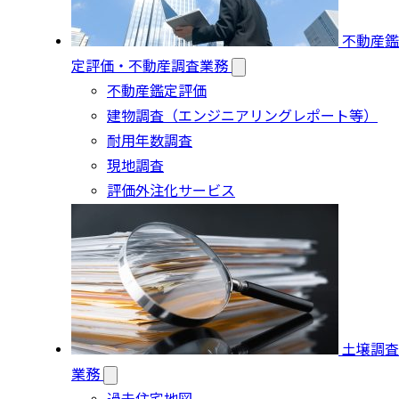
不動産鑑
定評価・不動産調査業務
不動産鑑定評価
建物調査（エンジニアリングレポート等）
耐用年数調査
現地調査
評価外注化サービス
土壌調査
業務