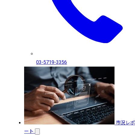
03-5719-3356
市況レポ
ート