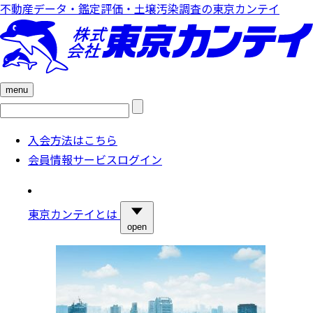
不動産データ・鑑定評価・土壌汚染調査の東京カンテイ
menu
検
索:
入会方法はこちら
会員情報サービスログイン
東京カンテイとは
open