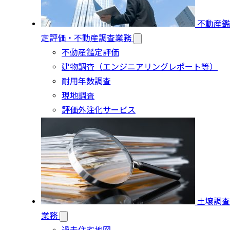
不動産鑑
定評価・不動産調査業務
不動産鑑定評価
建物調査（エンジニアリングレポート等）
耐用年数調査
現地調査
評価外注化サービス
土壌調査
業務