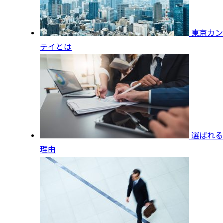
東京カン
テイとは
選ばれる
理由