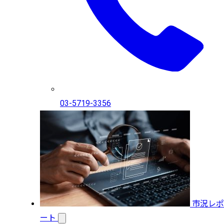
03-5719-3356
市況レポ
ート