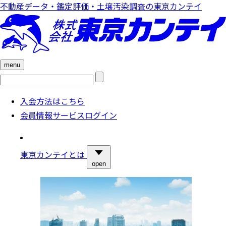
不動産データ・鑑定評価・土壌汚染調査の東京カンテイ
menu
検
索:
入会方法はこちら
会員情報サービスログイン
東京カンテイとは
open