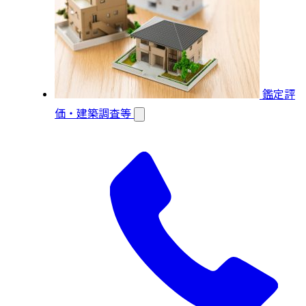
鑑定評
価・建築調査等