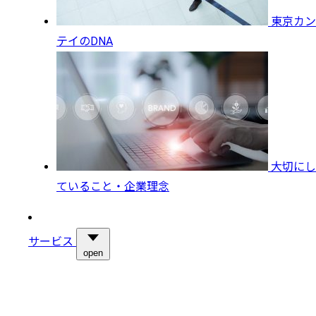
東京カン
テイのDNA
大切にし
ていること・企業理念
サービス
open