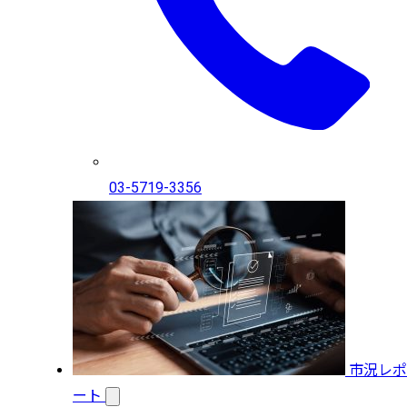
03-5719-3356
市況レポ
ート