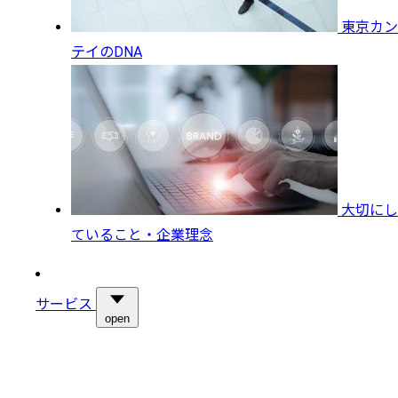
東京カン
テイのDNA
大切にし
ていること・企業理念
サービス
open