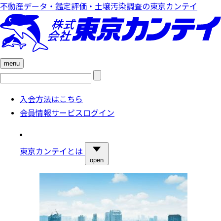
不動産データ・鑑定評価・土壌汚染調査の東京カンテイ
menu
検
索:
入会方法はこちら
会員情報サービスログイン
東京カンテイとは
open