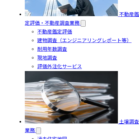
不動産鑑
定評価・不動産調査業務
不動産鑑定評価
建物調査（エンジニアリングレポート等）
耐用年数調査
現地調査
評価外注化サービス
土壌調査
業務