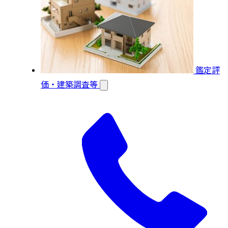
鑑定評
価・建築調査等