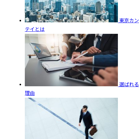
東京カン
テイとは
選ばれる
理由