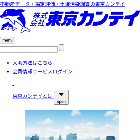
不動産データ・鑑定評価・土壌汚染調査の東京カンテイ
menu
検
索:
入会方法はこちら
会員情報サービスログイン
東京カンテイとは
open