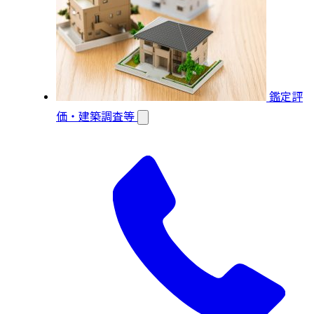
鑑定評
価・建築調査等