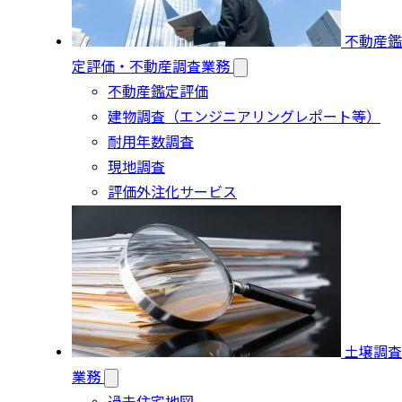
不動産鑑
定評価・不動産調査業務
不動産鑑定評価
建物調査（エンジニアリングレポート等）
耐用年数調査
現地調査
評価外注化サービス
土壌調査
業務