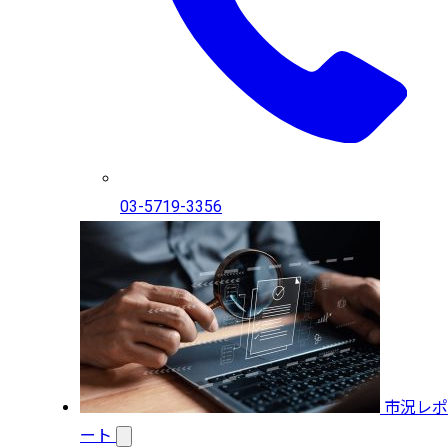
03-5719-3356
市況レポ
ート