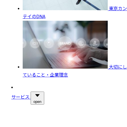
東京カン
テイのDNA
大切にし
ていること・企業理念
サービス
open