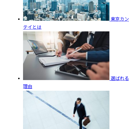
東京カン
テイとは
選ばれる
理由