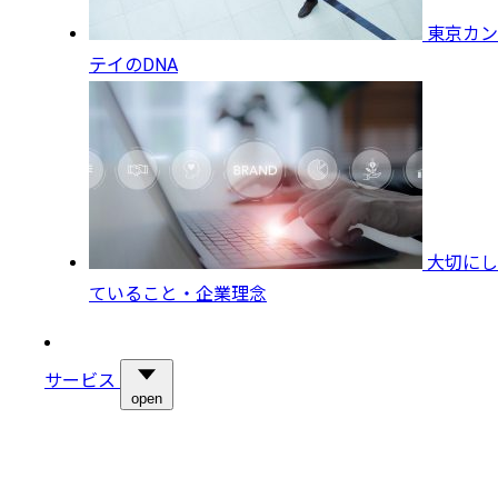
東京カン
テイのDNA
大切にし
ていること・企業理念
サービス
open