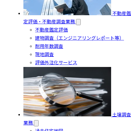
不動産鑑
定評価・不動産調査業務
不動産鑑定評価
建物調査（エンジニアリングレポート等）
耐用年数調査
現地調査
評価外注化サービス
土壌調査
業務