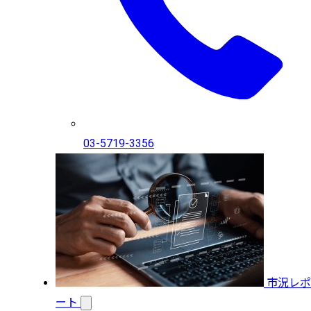
03-5719-3356
市況レポ
ート