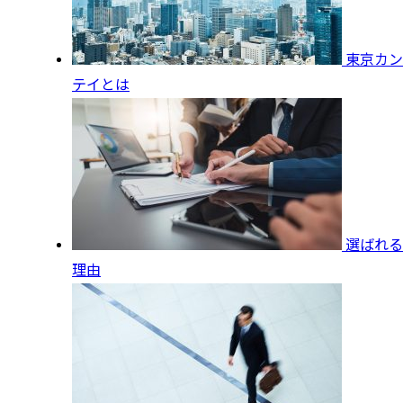
東京カン
テイとは
選ばれる
理由