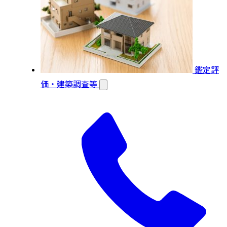
鑑定評
価・建築調査等