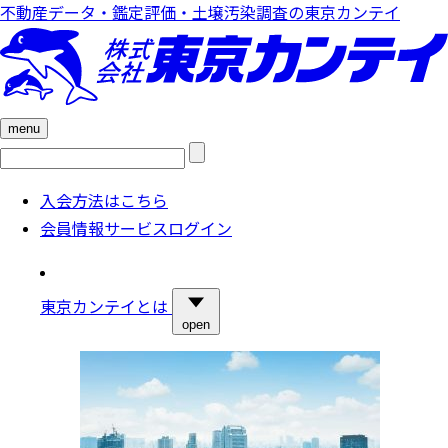
不動産データ・鑑定評価・土壌汚染調査の東京カンテイ
menu
検
索:
入会方法はこちら
会員情報サービスログイン
東京カンテイとは
open