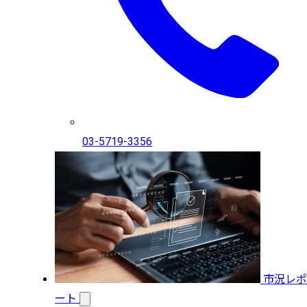
03-5719-3356
市況レポ
ート