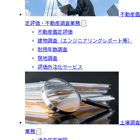
不動産鑑
定評価・不動産調査業務
不動産鑑定評価
建物調査（エンジニアリングレポート等）
耐用年数調査
現地調査
評価外注化サービス
土壌調査
業務