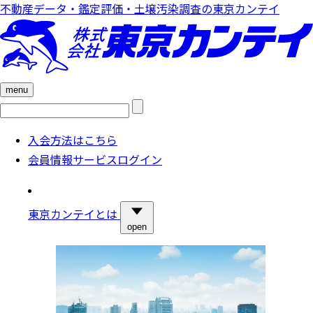
不動産データ・鑑定評価・土壌汚染調査の東京カンテイ
menu
検
索:
入会方法はこちら
会員情報サービスログイン
東京カンテイとは
open