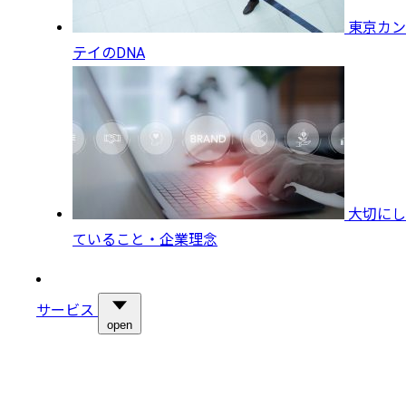
東京カン
テイのDNA
大切にし
ていること・企業理念
サービス
open