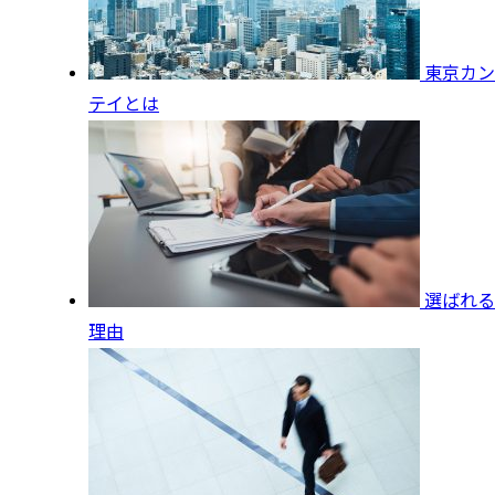
東京カン
テイとは
選ばれる
理由