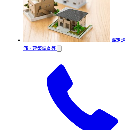
鑑定評
価・建築調査等