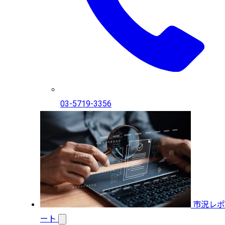
03-5719-3356
市況レポ
ート