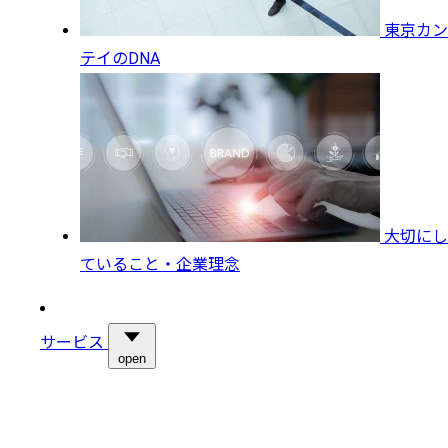
東京カン
テイのDNA
大切にし
ていること・企業理念
サービス
open