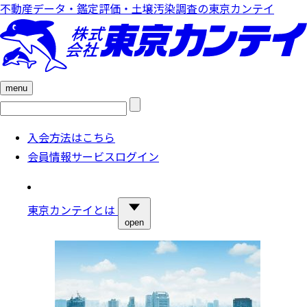
不動産データ・鑑定評価・土壌汚染調査の東京カンテイ
menu
検
索:
入会方法はこちら
会員情報サービスログイン
東京カンテイとは
open