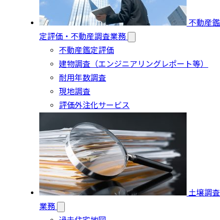
不動産鑑
定評価・不動産調査業務
不動産鑑定評価
建物調査（エンジニアリングレポート等）
耐用年数調査
現地調査
評価外注化サービス
土壌調査
業務