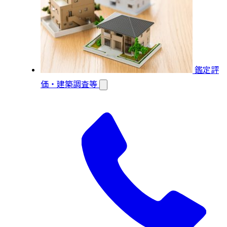
鑑定評
価・建築調査等