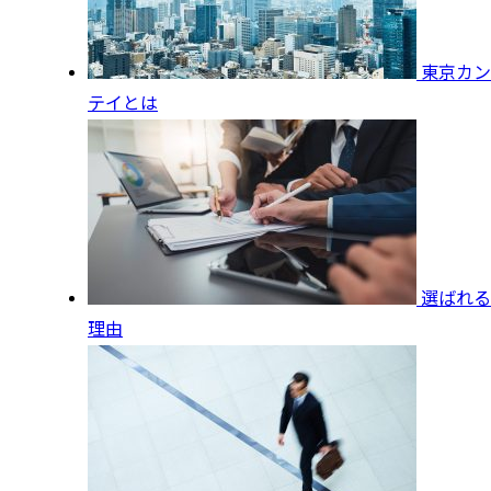
東京カン
テイとは
選ばれる
理由