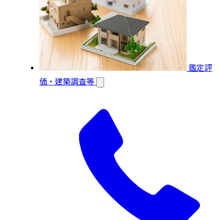
鑑定評
価・建築調査等