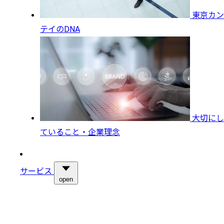
東京カン
テイのDNA
大切にし
ていること・企業理念
サービス
open