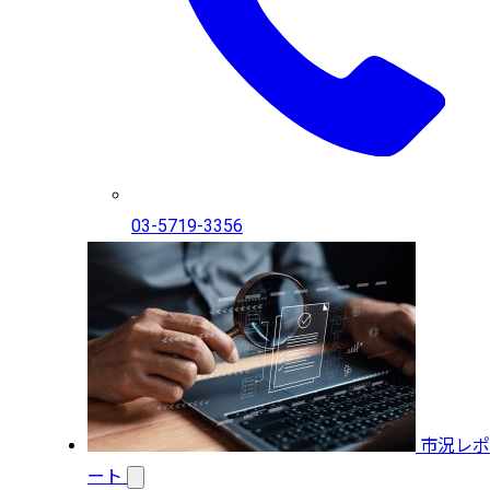
03-5719-3356
市況レポ
ート