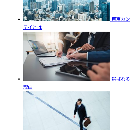
東京カン
テイとは
選ばれる
理由