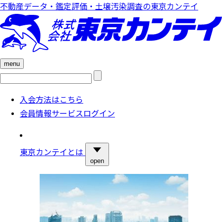
不動産データ・鑑定評価・土壌汚染調査の東京カンテイ
menu
検
索:
入会方法はこちら
会員情報サービスログイン
東京カンテイとは
open