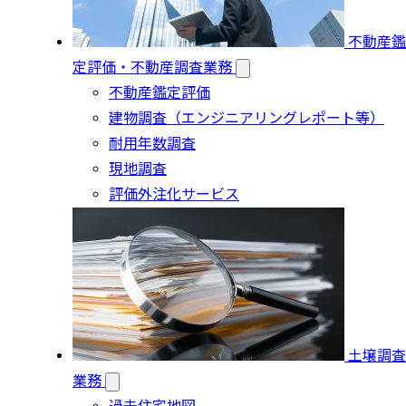
不動産鑑
定評価・不動産調査業務
不動産鑑定評価
建物調査（エンジニアリングレポート等）
耐用年数調査
現地調査
評価外注化サービス
土壌調査
業務