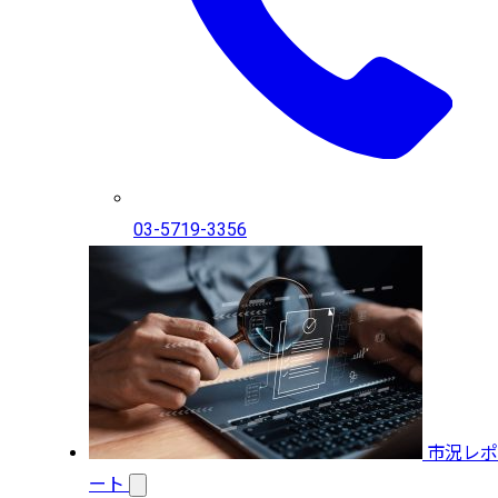
03-5719-3356
市況レポ
ート