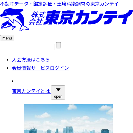
不動産データ・鑑定評価・土壌汚染調査の東京カンテイ
menu
検
索:
入会方法はこちら
会員情報サービスログイン
東京カンテイとは
open