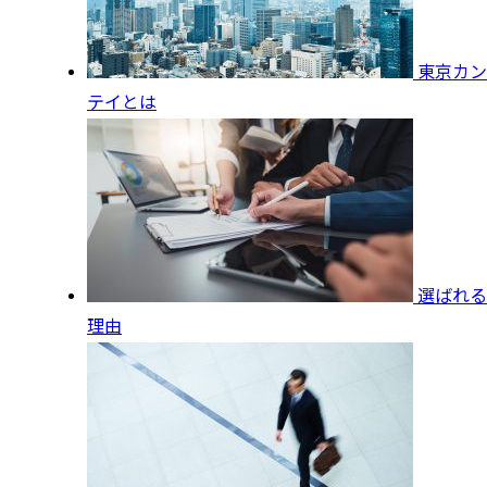
東京カン
テイとは
選ばれる
理由