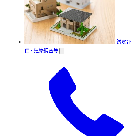
鑑定評
価・建築調査等