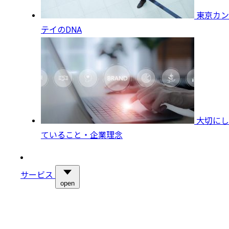
東京カン
テイのDNA
大切にし
ていること・企業理念
サービス
open