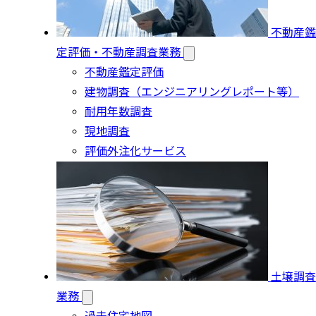
不動産鑑
定評価・不動産調査業務
不動産鑑定評価
建物調査（エンジニアリングレポート等）
耐用年数調査
現地調査
評価外注化サービス
土壌調査
業務