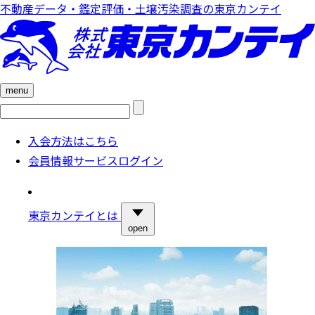
不動産データ・鑑定評価・土壌汚染調査の東京カンテイ
menu
検
索:
入会方法はこちら
会員情報サービスログイン
東京カンテイとは
open