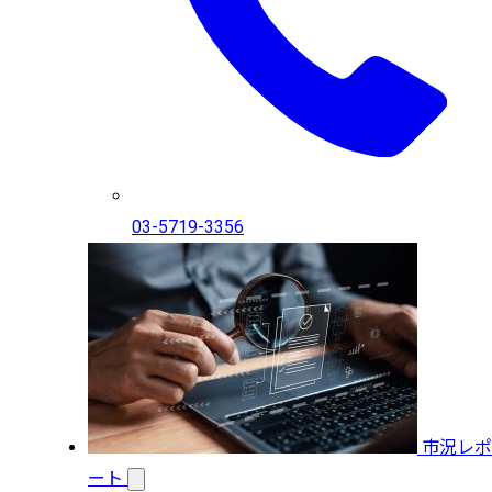
03-5719-3356
市況レポ
ート