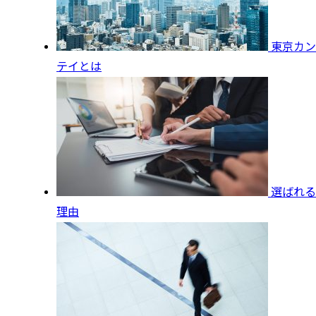
東京カン
テイとは
選ばれる
理由