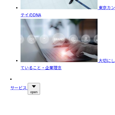
東京カン
テイのDNA
大切にし
ていること・企業理念
サービス
open