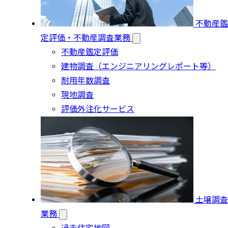
不動産鑑
定評価・不動産調査業務
不動産鑑定評価
建物調査（エンジニアリングレポート等）
耐用年数調査
現地調査
評価外注化サービス
土壌調査
業務