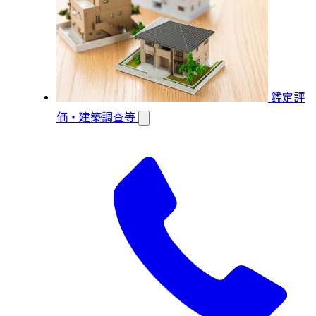
鑑定評
価・建築調査等