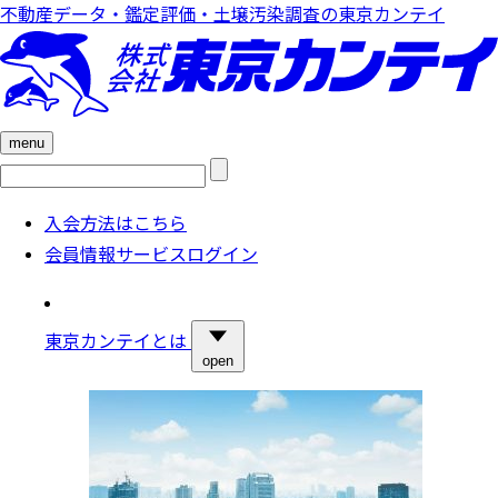
不動産データ・鑑定評価・土壌汚染調査の東京カンテイ
menu
検
索:
入会方法はこちら
会員情報サービスログイン
東京カンテイとは
open