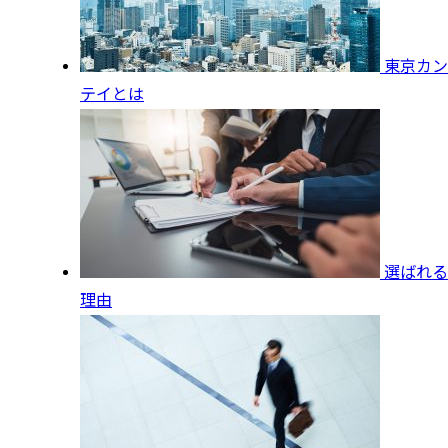
東京カン
テイとは
選ばれる
理由