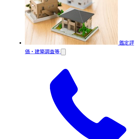
鑑定評
価・建築調査等