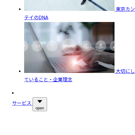
東京カン
テイのDNA
大切にし
ていること・企業理念
サービス
open