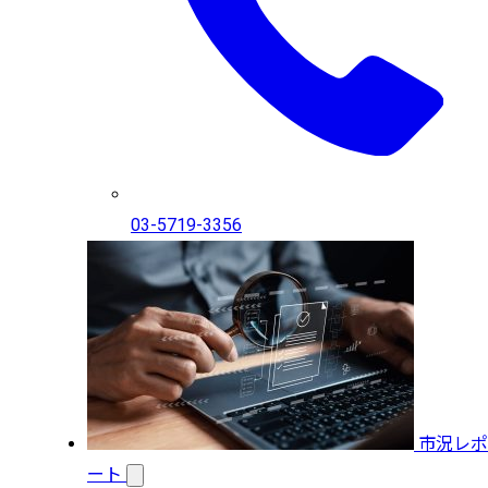
03-5719-3356
市況レポ
ート