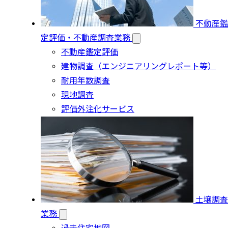
不動産鑑
定評価・不動産調査業務
不動産鑑定評価
建物調査（エンジニアリングレポート等）
耐用年数調査
現地調査
評価外注化サービス
土壌調査
業務