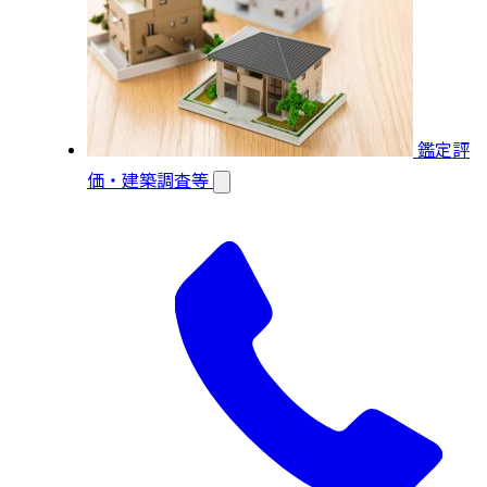
鑑定評
価・建築調査等