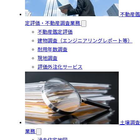
不動産鑑
定評価・不動産調査業務
不動産鑑定評価
建物調査（エンジニアリングレポート等）
耐用年数調査
現地調査
評価外注化サービス
土壌調査
業務