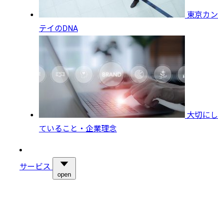
東京カン
テイのDNA
大切にし
ていること・企業理念
サービス
open