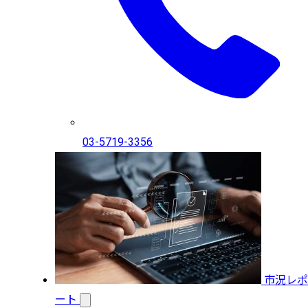
03-5719-3356
市況レポ
ート