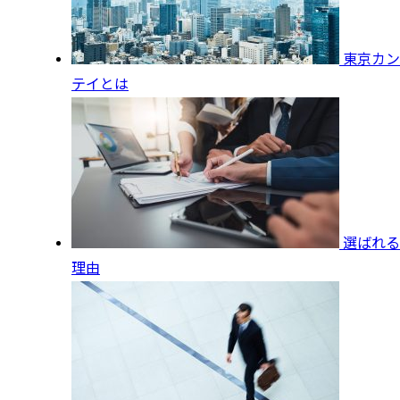
東京カン
テイとは
選ばれる
理由