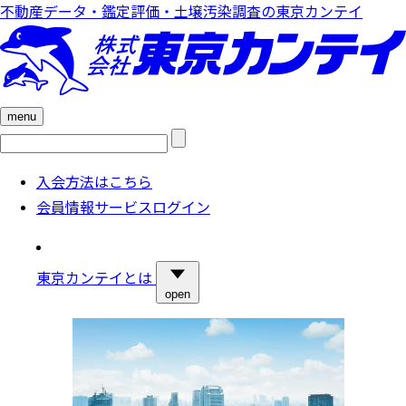
不動産データ・鑑定評価・土壌汚染調査の東京カンテイ
menu
検
索:
入会方法はこちら
会員情報サービスログイン
東京カンテイとは
open