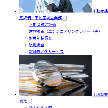
不動産鑑
定評価・不動産調査業務
不動産鑑定評価
建物調査（エンジニアリングレポート等）
耐用年数調査
現地調査
評価外注化サービス
土壌調査
業務