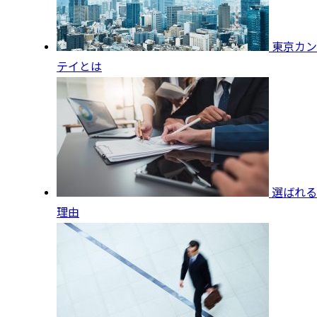
東京カン
テイとは
選ばれる
理由