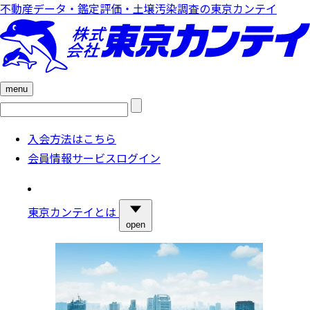
不動産データ・鑑定評価・土壌汚染調査の東京カンテイ
menu
検
索:
入会方法はこちら
会員情報サービスログイン
東京カンテイとは
open