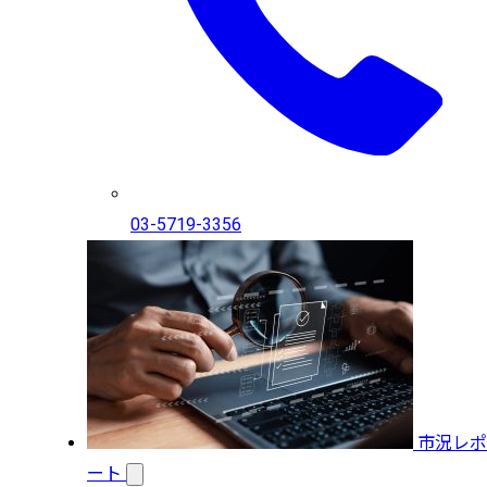
03-5719-3356
市況レポ
ート