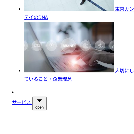
東京カン
テイのDNA
大切にし
ていること・企業理念
サービス
open