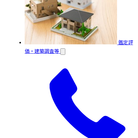
鑑定評
価・建築調査等