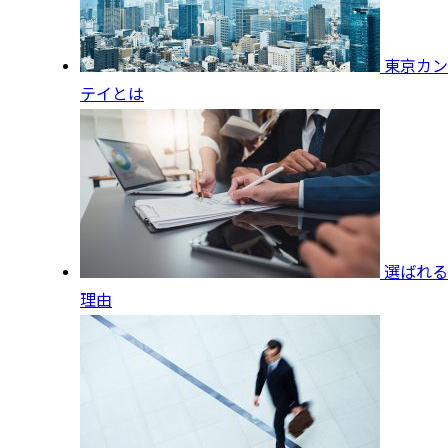
東京カン
テイとは
選ばれる
理由