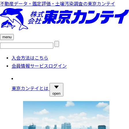
不動産データ・鑑定評価・土壌汚染調査の東京カンテイ
menu
検
索:
入会方法はこちら
会員情報サービスログイン
東京カンテイとは
open