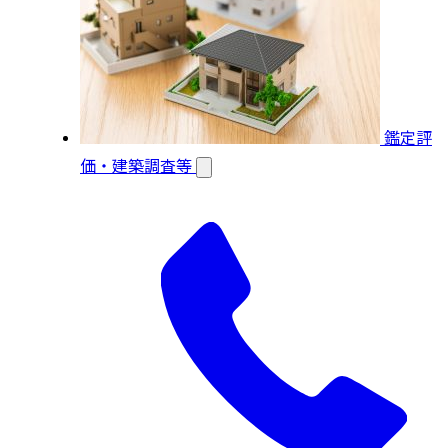
鑑定評
価・建築調査等