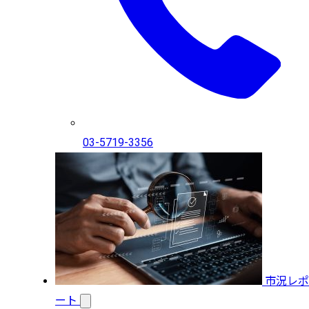
03-5719-3356
市況レポ
ート