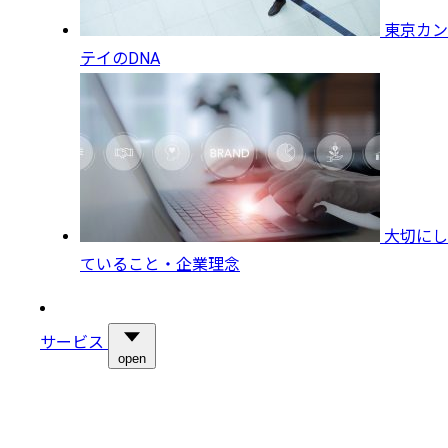
東京カン
テイのDNA
大切にし
ていること・企業理念
サービス
open