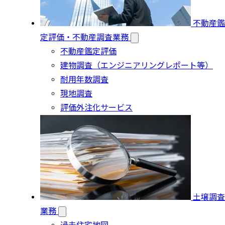
不動産鑑
定評価・不動産調査業務
不動産鑑定評価
建物調査（エンジニアリングレポート等）
耐用年数調査
現地調査
評価外注化サービス
土壌調査
業務