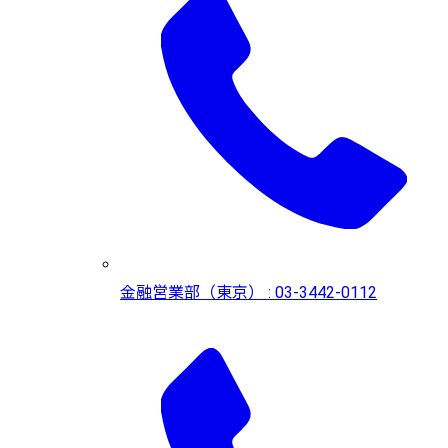
金融営業部（東京） : 03-3442-0112