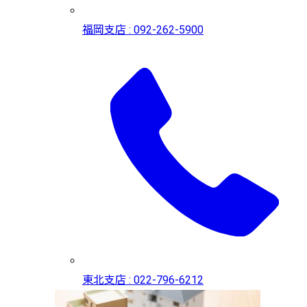
福岡支店 : 092-262-5900
東北支店 : 022-796-6212