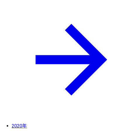
2020年