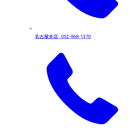
名古屋支店 : 052-968-1370