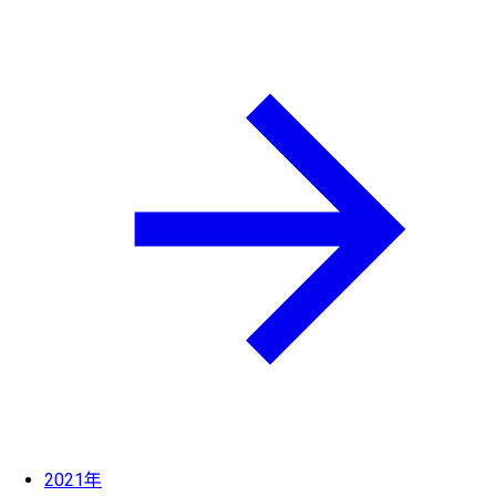
2021年