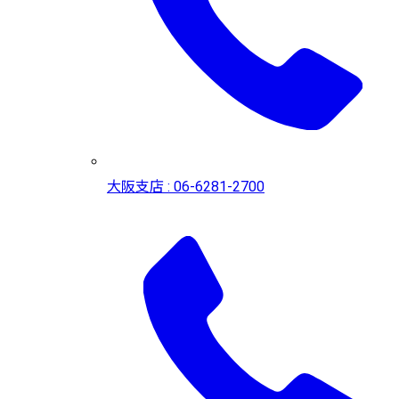
大阪支店 : 06-6281-2700