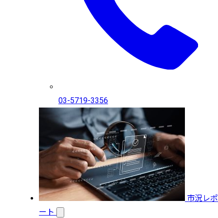
03-5719-3356
市況レポ
ート