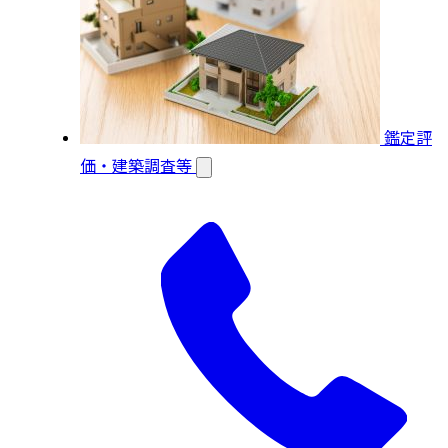
鑑定評
価・建築調査等