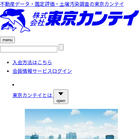
不動産データ・鑑定評価・土壌汚染調査の東京カンテイ
menu
検
索:
入会方法はこちら
会員情報サービスログイン
東京カンテイとは
open