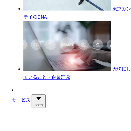
東京カン
テイのDNA
大切にし
ていること・企業理念
サービス
open