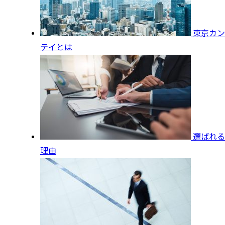
東京カン
テイとは
選ばれる
理由