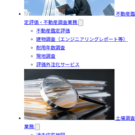
不動産鑑
定評価・不動産調査業務
不動産鑑定評価
建物調査（エンジニアリングレポート等）
耐用年数調査
現地調査
評価外注化サービス
土壌調査
業務