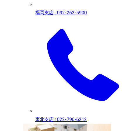
福岡支店 : 092-262-5900
東北支店 : 022-796-6212