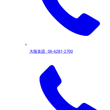
大阪支店 : 06-6281-2700