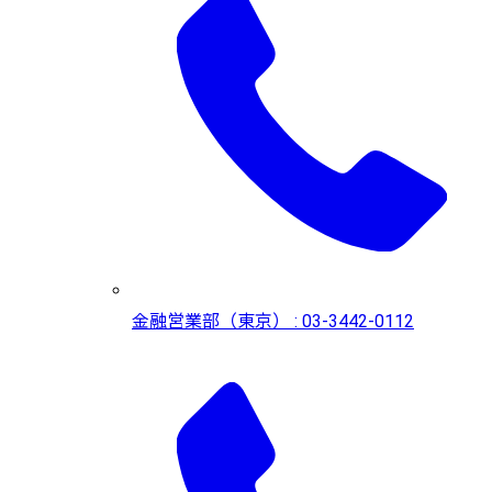
金融営業部（東京） : 03-3442-0112