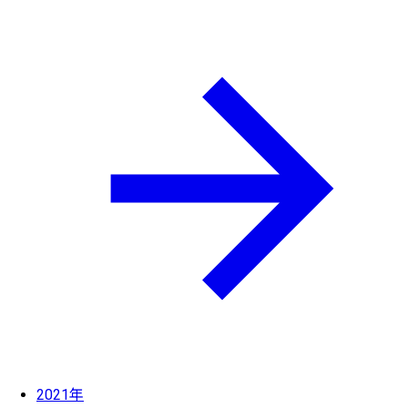
2021年