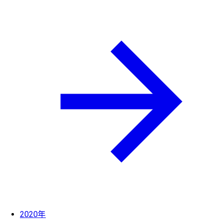
2020年