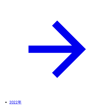
2022年