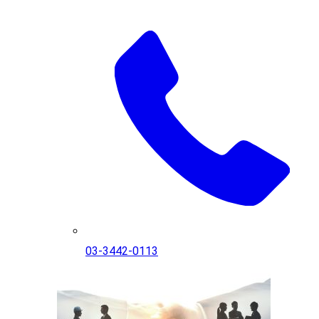
03-3442-0113