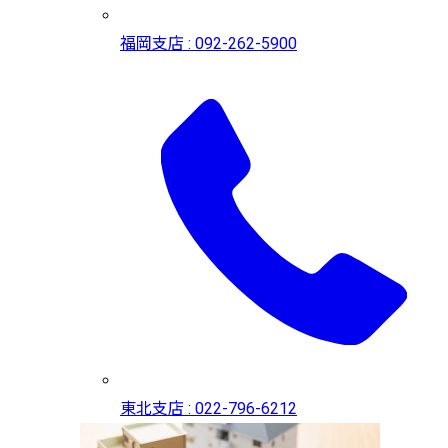
福岡支店 : 092-262-5900
東北支店 : 022-796-6212