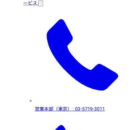
ービス
営業本部（東京） : 03-5719-3011