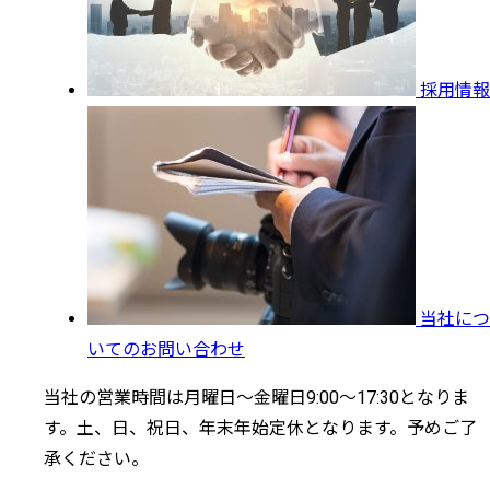
採用情報
当社につ
いてのお問い合わせ
当社の営業時間は月曜日～金曜日9:00～17:30となりま
す。土、日、祝日、年末年始定休となります。予めご了
承ください。