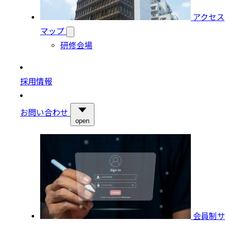
アクセス
マップ
研修会場
採用情報
お問い合わせ
open
会員制サ