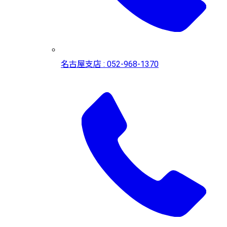
名古屋支店 : 052-968-1370