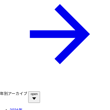
年別アーカイブ
open