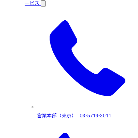
ービス
営業本部（東京） : 03-5719-3011