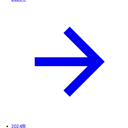
2024年