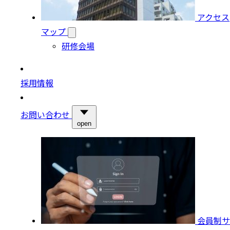
アクセス
マップ
研修会場
採用情報
お問い合わせ
open
会員制サ