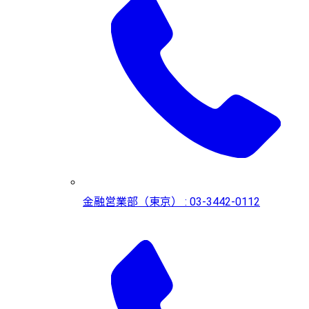
金融営業部（東京） : 03-3442-0112