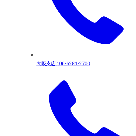
大阪支店 : 06-6281-2700