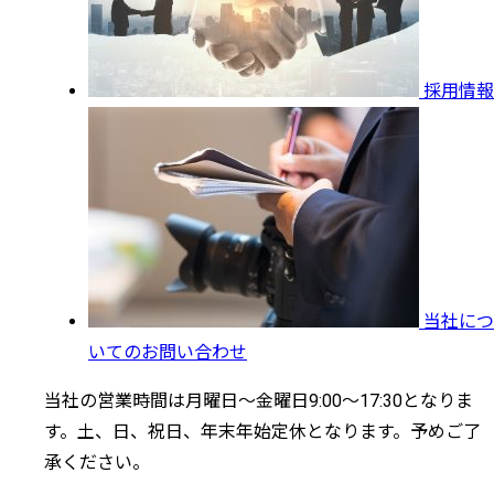
採用情報
当社につ
いてのお問い合わせ
当社の営業時間は月曜日～金曜日9:00～17:30となりま
す。土、日、祝日、年末年始定休となります。予めご了
承ください。