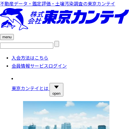
不動産データ・鑑定評価・土壌汚染調査の東京カンテイ
menu
検
索:
入会方法はこちら
会員情報サービスログイン
東京カンテイとは
open