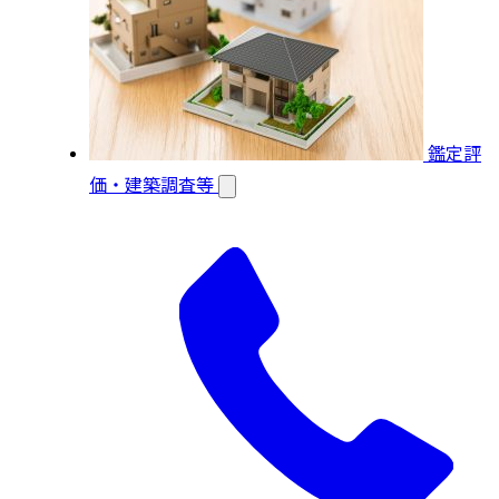
鑑定評
価・建築調査等