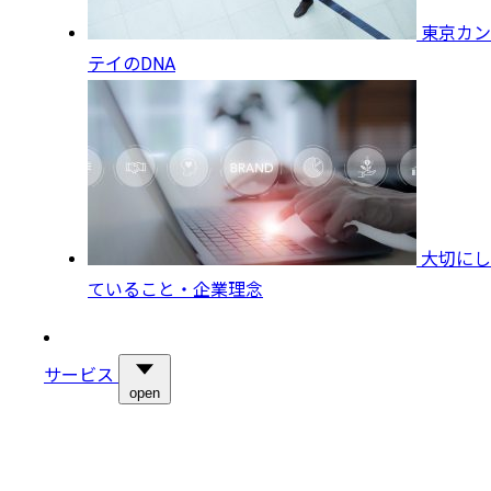
東京カン
テイのDNA
大切にし
ていること・企業理念
サービス
open