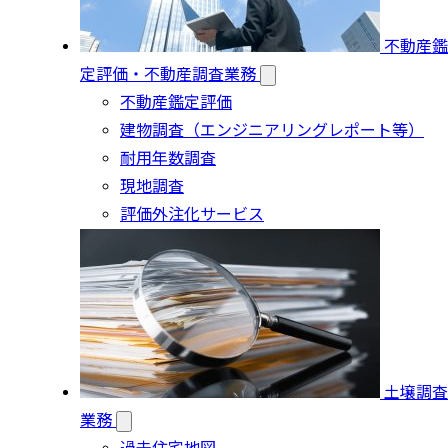
不動産鑑
定評価・不動産調査業務
不動産鑑定評価
建物調査（エンジニアリングレポート等）
耐用年数調査
現地調査
評価外注化サービス
土壌調査
業務