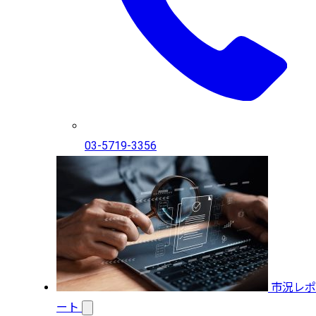
03-5719-3356
市況レポ
ート