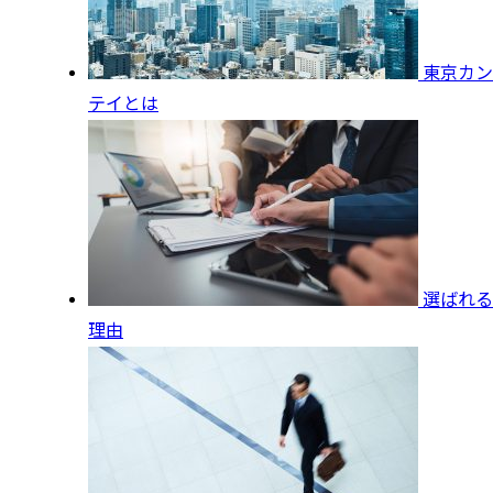
東京カン
テイとは
選ばれる
理由