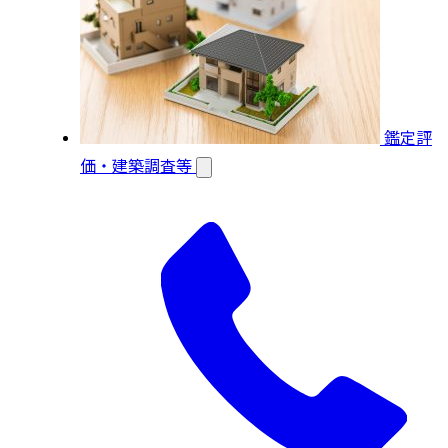
鑑定評
価・建築調査等