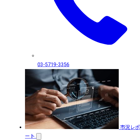
03-5719-3356
市況レポ
ート