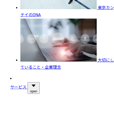
東京カン
テイのDNA
大切にし
ていること・企業理念
サービス
open