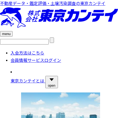
不動産データ・鑑定評価・土壌汚染調査の東京カンテイ
menu
検
索:
入会方法はこちら
会員情報サービスログイン
東京カンテイとは
open