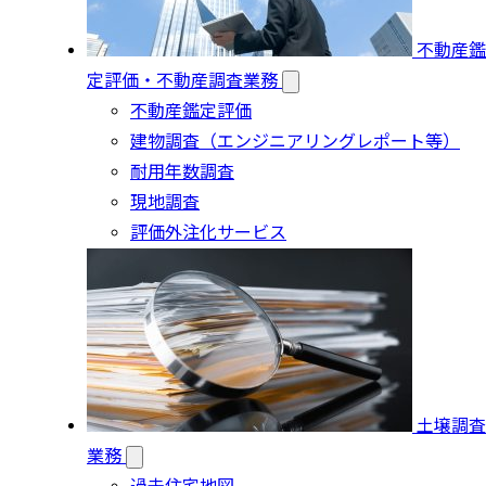
不動産鑑
定評価・不動産調査業務
不動産鑑定評価
建物調査（エンジニアリングレポート等）
耐用年数調査
現地調査
評価外注化サービス
土壌調査
業務