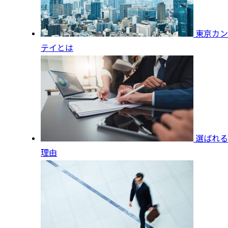
東京カン
テイとは
選ばれる
理由