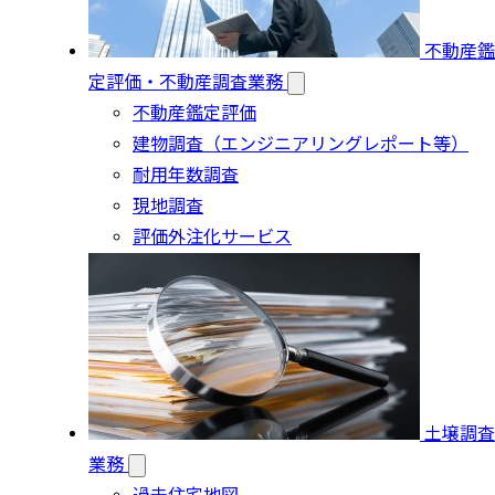
不動産鑑
定評価・不動産調査業務
不動産鑑定評価
建物調査（エンジニアリングレポート等）
耐用年数調査
現地調査
評価外注化サービス
土壌調査
業務