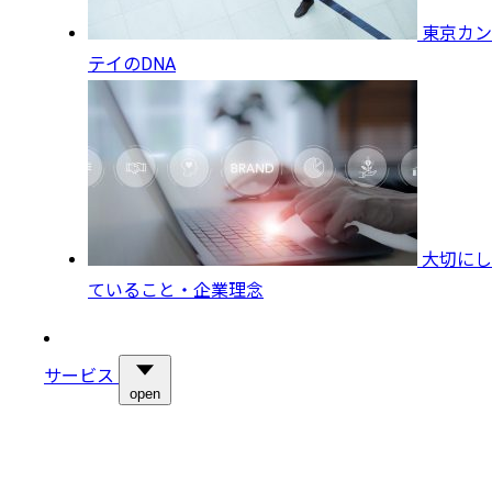
東京カン
テイのDNA
大切にし
ていること・企業理念
サービス
open