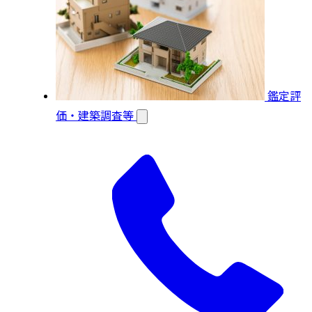
鑑定評
価・建築調査等