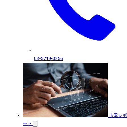
03-5719-3356
市況レポ
ート