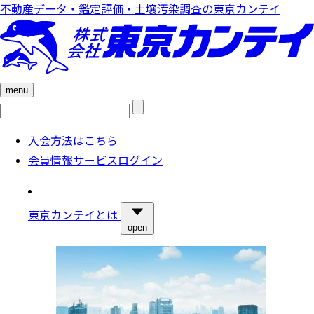
不動産データ・鑑定評価・土壌汚染調査の東京カンテイ
menu
検
索:
入会方法はこちら
会員情報サービスログイン
東京カンテイとは
open