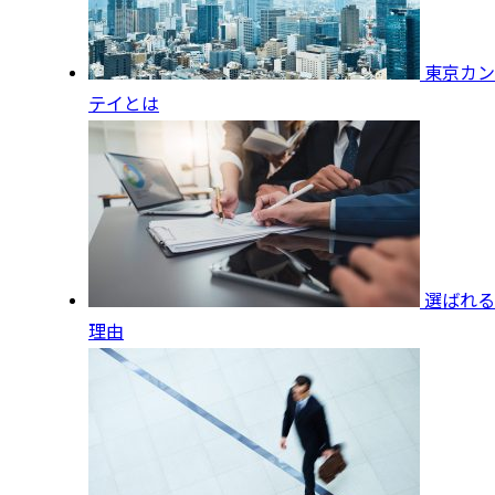
東京カン
テイとは
選ばれる
理由