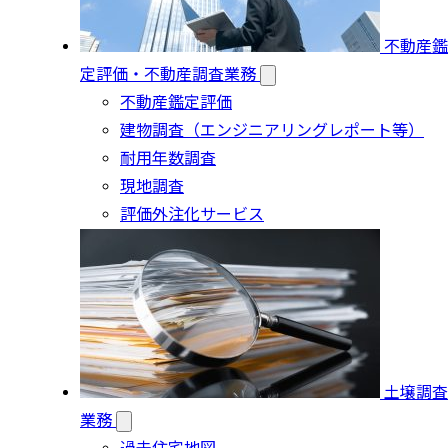
不動産鑑
定評価・不動産調査業務
不動産鑑定評価
建物調査（エンジニアリングレポート等）
耐用年数調査
現地調査
評価外注化サービス
土壌調査
業務