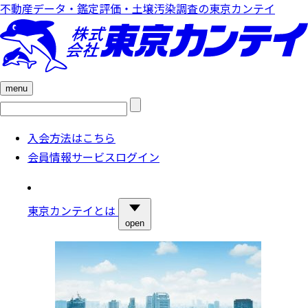
不動産データ・鑑定評価・土壌汚染調査の東京カンテイ
menu
検
索:
入会方法はこちら
会員情報サービスログイン
東京カンテイとは
open