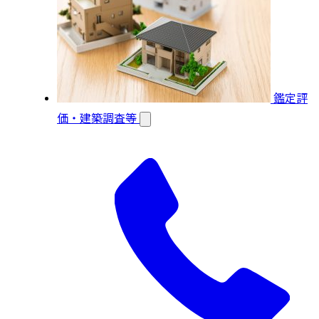
鑑定評
価・建築調査等