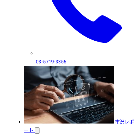
03-5719-3356
市況レポ
ート