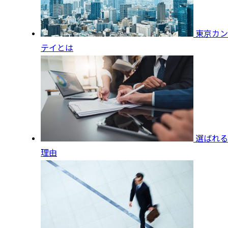
東京カン
テイとは
選ばれる
理由