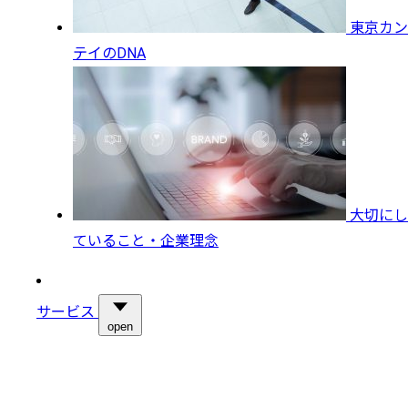
東京カン
テイのDNA
大切にし
ていること・企業理念
サービス
open