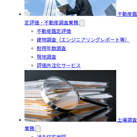
不動産鑑
定評価・不動産調査業務
不動産鑑定評価
建物調査（エンジニアリングレポート等）
耐用年数調査
現地調査
評価外注化サービス
土壌調査
業務