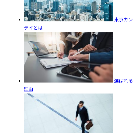
東京カン
テイとは
選ばれる
理由