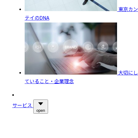
東京カン
テイのDNA
大切にし
ていること・企業理念
サービス
open