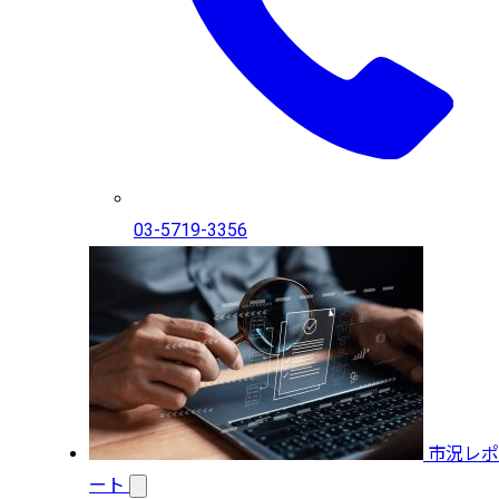
03-5719-3356
市況レポ
ート