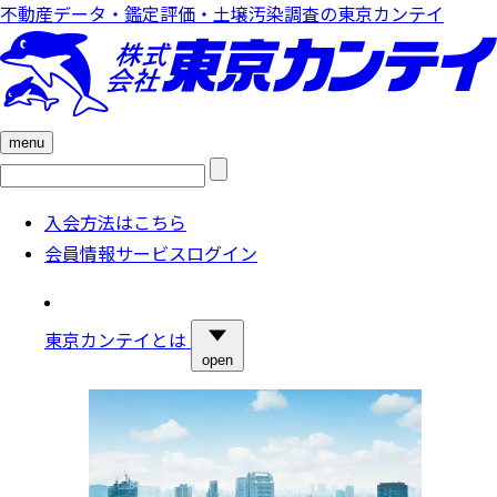
不動産データ・鑑定評価・土壌汚染調査の東京カンテイ
menu
検
索:
入会方法はこちら
会員情報サービスログイン
東京カンテイとは
open