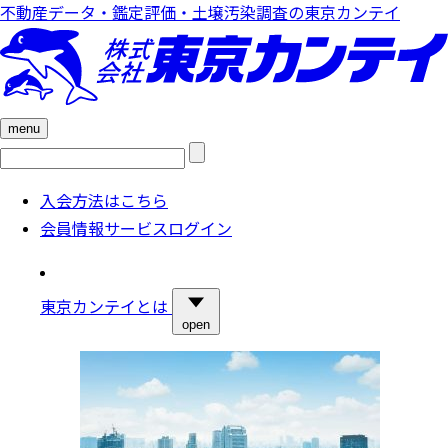
不動産データ・鑑定評価・土壌汚染調査の東京カンテイ
menu
検
索:
入会方法はこちら
会員情報サービスログイン
東京カンテイとは
open