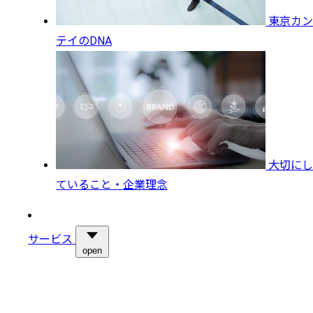
東京カン
テイのDNA
大切にし
ていること・企業理念
サービス
open