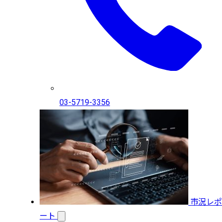
03-5719-3356
市況レポ
ート