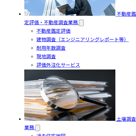
不動産鑑
定評価・不動産調査業務
不動産鑑定評価
建物調査（エンジニアリングレポート等）
耐用年数調査
現地調査
評価外注化サービス
土壌調査
業務