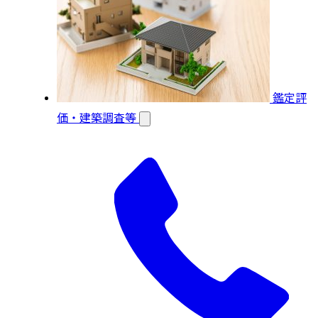
鑑定評
価・建築調査等