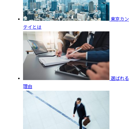
東京カン
テイとは
選ばれる
理由