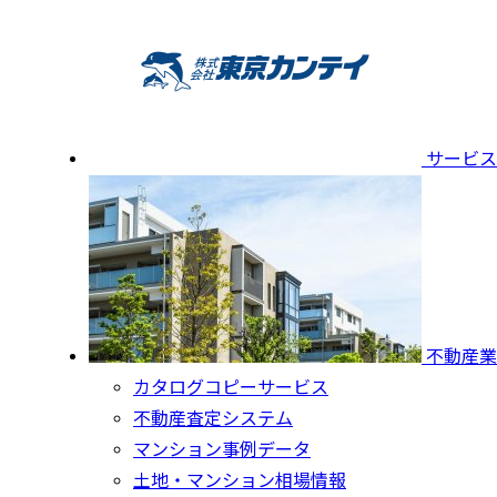
サービス
不動産業
カタログコピーサービス
不動産査定システム
マンション事例データ
土地・マンション相場情報