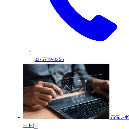
03-5719-3356
市況レポ
ート