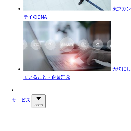
東京カン
テイのDNA
大切にし
ていること・企業理念
サービス
open