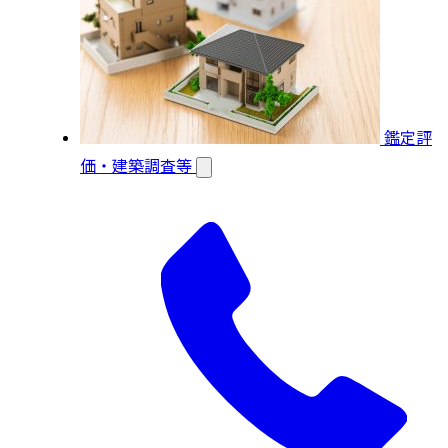
鑑定評
価・建築調査等