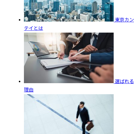
東京カン
テイとは
選ばれる
理由