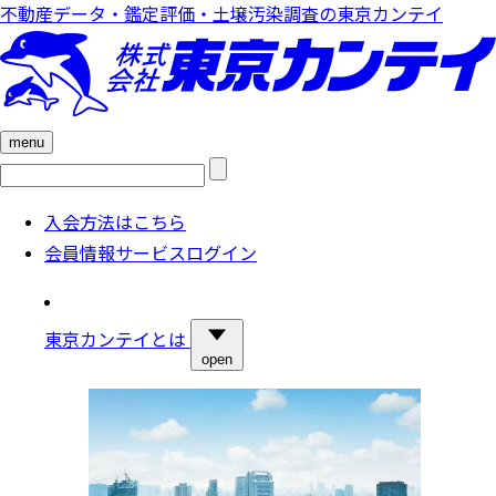
不動産データ・鑑定評価・土壌汚染調査の東京カンテイ
menu
検
索:
入会方法はこちら
会員情報サービスログイン
東京カンテイとは
open