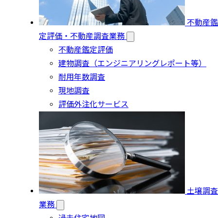
不動産鑑
定評価・不動産調査業務
不動産鑑定評価
建物調査（エンジニアリングレポート等）
耐用年数調査
現地調査
評価外注化サービス
土壌調査
業務