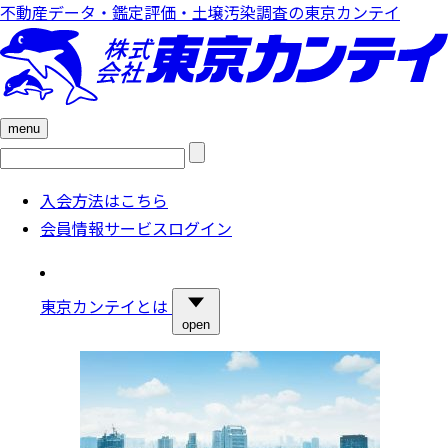
不動産データ・鑑定評価・土壌汚染調査の東京カンテイ
menu
検
索:
入会方法はこちら
会員情報サービスログイン
東京カンテイとは
open