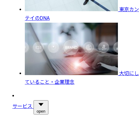
東京カン
テイのDNA
大切にし
ていること・企業理念
サービス
open