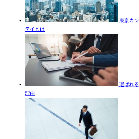
東京カン
テイとは
選ばれる
理由