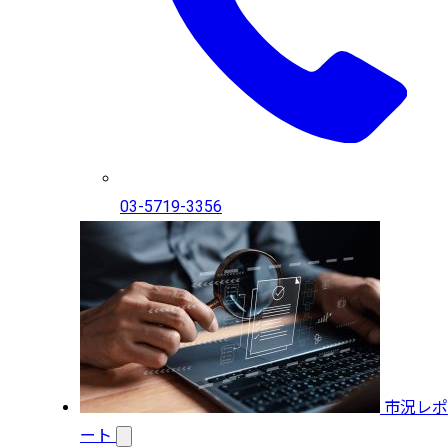
03-5719-3356
市況レポ
ート