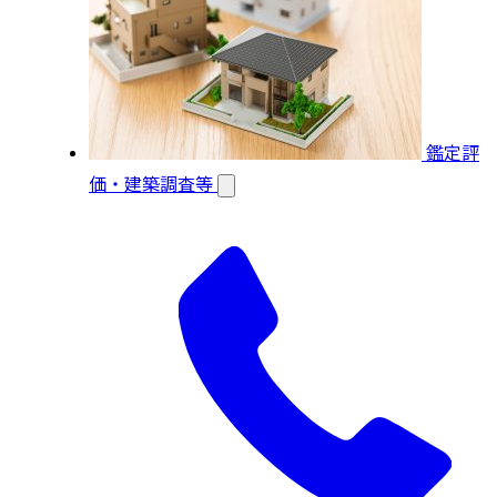
鑑定評
価・建築調査等