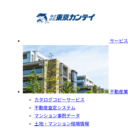
サービス
不動産業
カタログコピーサービス
不動産査定システム
マンション事例データ
土地・マンション相場情報