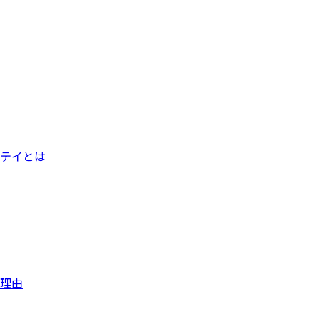
テイとは
理由