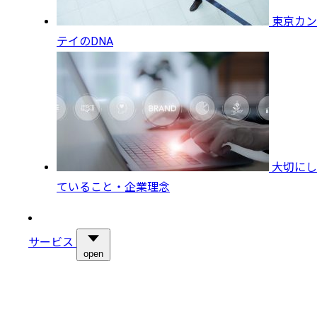
東京カン
テイのDNA
大切にし
ていること・企業理念
サービス
open