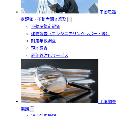
不動産鑑
定評価・不動産調査業務
不動産鑑定評価
建物調査（エンジニアリングレポート等）
耐用年数調査
現地調査
評価外注化サービス
土壌調査
業務