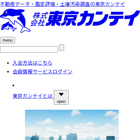
不動産データ・鑑定評価・土壌汚染調査の東京カンテイ
menu
検
索:
入会方法はこちら
会員情報サービスログイン
東京カンテイとは
open