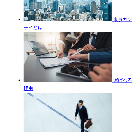
東京カン
テイとは
選ばれる
理由