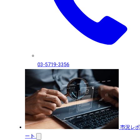
03-5719-3356
市況レポ
ート