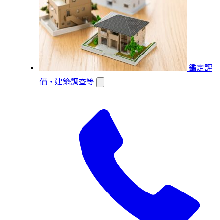
鑑定評
価・建築調査等