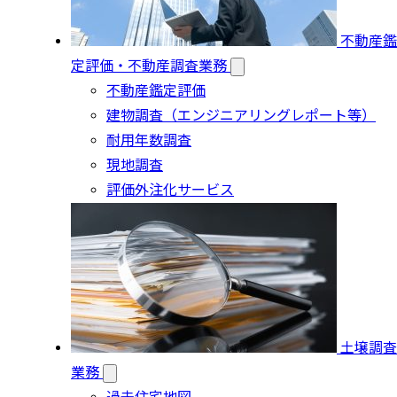
不動産鑑
定評価・不動産調査業務
不動産鑑定評価
建物調査（エンジニアリングレポート等）
耐用年数調査
現地調査
評価外注化サービス
土壌調査
業務