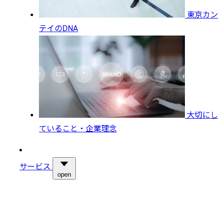
東京カン
テイのDNA
大切にし
ていること・企業理念
サービス
open