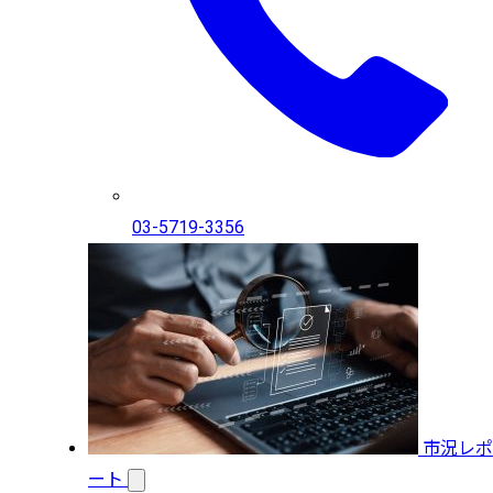
03-5719-3356
市況レポ
ート