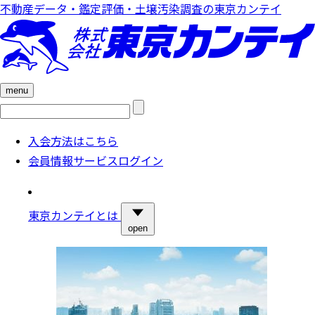
不動産データ・鑑定評価・土壌汚染調査の東京カンテイ
menu
検
索:
入会方法はこちら
会員情報サービスログイン
東京カンテイとは
open