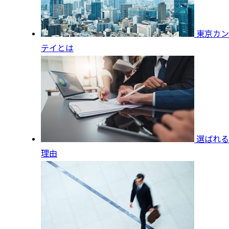
東京カン
テイとは
選ばれる
理由