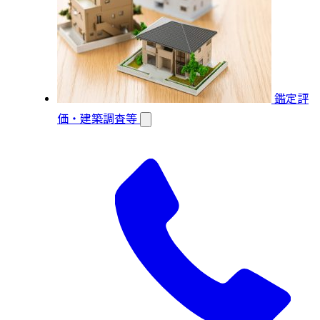
鑑定評
価・建築調査等