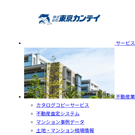
サービス
不動産業
カタログコピーサービス
不動産査定システム
マンション事例データ
土地・マンション相場情報