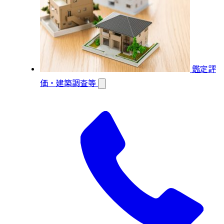
鑑定評
価・建築調査等