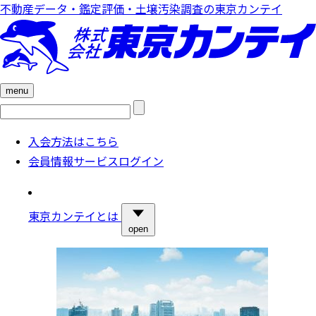
不動産データ・鑑定評価・土壌汚染調査の東京カンテイ
menu
検
索:
入会方法はこちら
会員情報サービスログイン
東京カンテイとは
open