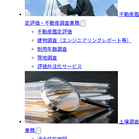
不動産鑑
定評価・不動産調査業務
不動産鑑定評価
建物調査（エンジニアリングレポート等）
耐用年数調査
現地調査
評価外注化サービス
土壌調査
業務