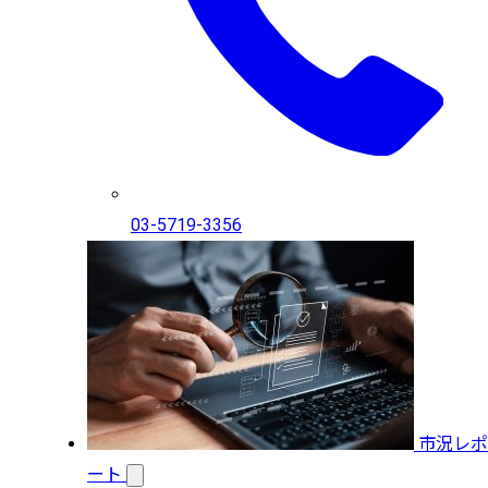
03-5719-3356
市況レポ
ート