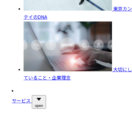
東京カン
テイのDNA
大切にし
ていること・企業理念
サービス
open