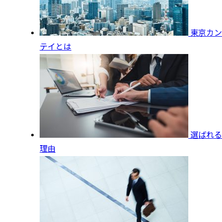
東京カン
テイとは
選ばれる
理由