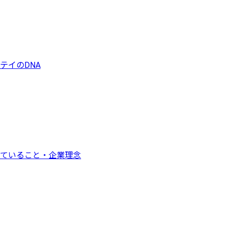
テイのDNA
ていること・企業理念