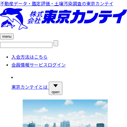
不動産データ・鑑定評価・土壌汚染調査の東京カンテイ
menu
検
索:
入会方法はこちら
会員情報サービスログイン
東京カンテイとは
open