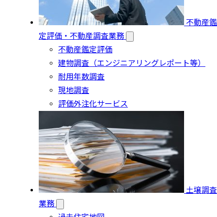
不動産鑑
定評価・不動産調査業務
不動産鑑定評価
建物調査（エンジニアリングレポート等）
耐用年数調査
現地調査
評価外注化サービス
土壌調査
業務