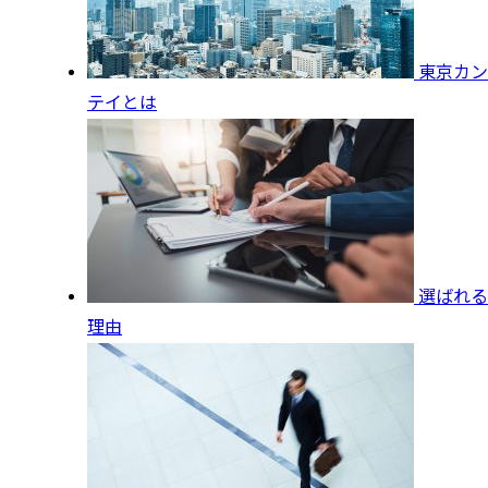
東京カン
テイとは
選ばれる
理由