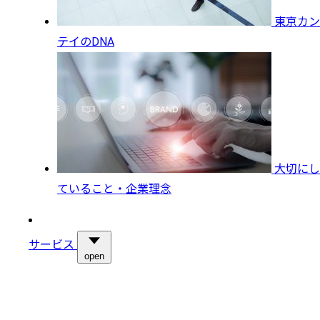
東京カン
テイのDNA
大切にし
ていること・企業理念
サービス
open