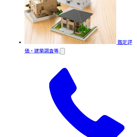
鑑定評
価・建築調査等