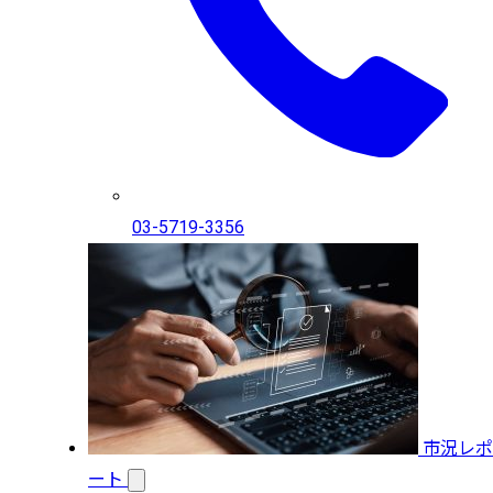
03-5719-3356
市況レポ
ート