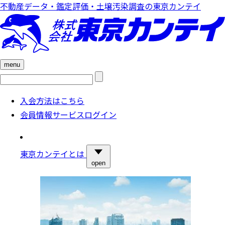
不動産データ・鑑定評価・土壌汚染調査の東京カンテイ
menu
検
索:
入会方法はこちら
会員情報サービスログイン
東京カンテイとは
open