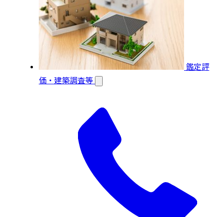
鑑定評
価・建築調査等