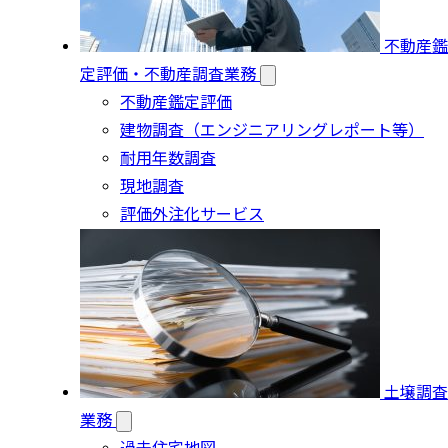
不動産鑑
定評価・不動産調査業務
不動産鑑定評価
建物調査（エンジニアリングレポート等）
耐用年数調査
現地調査
評価外注化サービス
土壌調査
業務