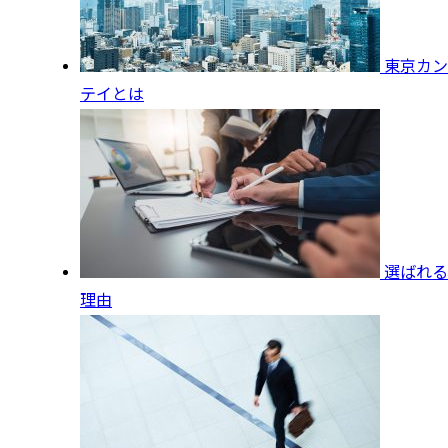
東京カン
テイとは
選ばれる
理由