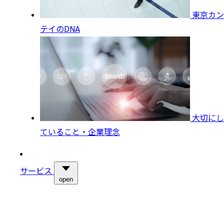
東京カン
テイのDNA
大切にし
ていること・企業理念
サービス
open