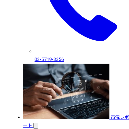
03-5719-3356
市況レポ
ート