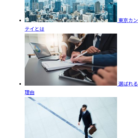
東京カン
テイとは
選ばれる
理由