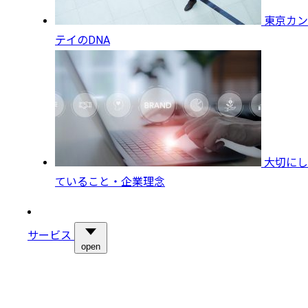
東京カン
テイのDNA
大切にし
ていること・企業理念
サービス
open