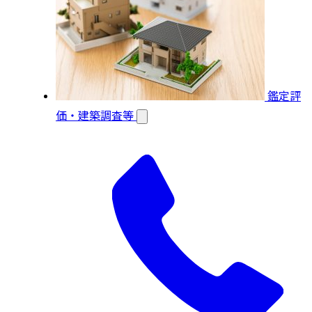
鑑定評
価・建築調査等