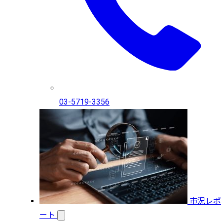
03-5719-3356
市況レポ
ート