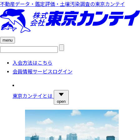
不動産データ・鑑定評価・土壌汚染調査の東京カンテイ
menu
検
索:
入会方法はこちら
会員情報サービスログイン
東京カンテイとは
open