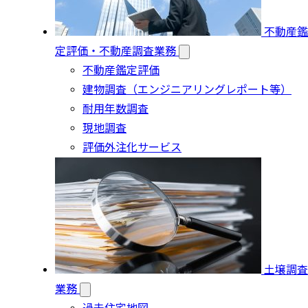
不動産鑑
定評価・不動産調査業務
不動産鑑定評価
建物調査（エンジニアリングレポート等）
耐用年数調査
現地調査
評価外注化サービス
土壌調査
業務