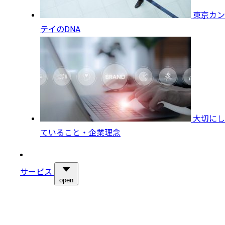
東京カン
テイのDNA
大切にし
ていること・企業理念
サービス
open