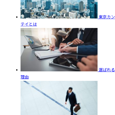
東京カン
テイとは
選ばれる
理由