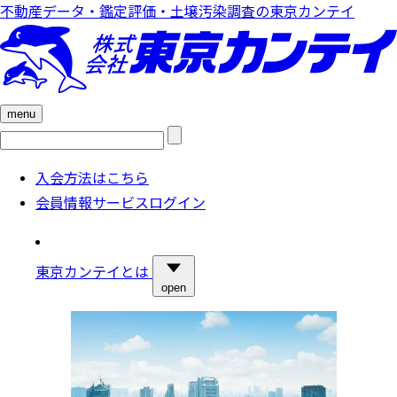
不動産データ・鑑定評価・土壌汚染調査の東京カンテイ
menu
検
索:
入会方法はこちら
会員情報サービスログイン
東京カンテイとは
open