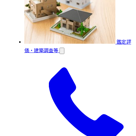
鑑定評
価・建築調査等