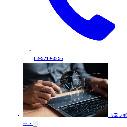
03-5719-3356
市況レポ
ート