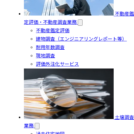
不動産鑑
定評価・不動産調査業務
不動産鑑定評価
建物調査（エンジニアリングレポート等）
耐用年数調査
現地調査
評価外注化サービス
土壌調査
業務