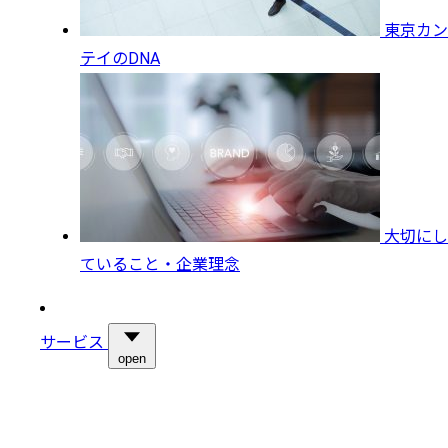
東京カン
テイのDNA
大切にし
ていること・企業理念
サービス
open